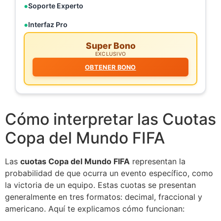
Soporte Experto
Interfaz Pro
Super Bono
EXCLUSIVO
OBTENER BONO
Cómo interpretar las Cuotas
Copa del Mundo FIFA
Las
cuotas Copa del Mundo FIFA
representan la
probabilidad de que ocurra un evento específico, como
la victoria de un equipo. Estas cuotas se presentan
generalmente en tres formatos: decimal, fraccional y
americano. Aquí te explicamos cómo funcionan: