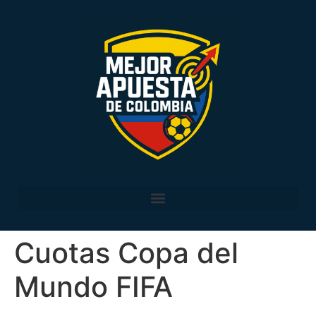
Cuotas Copa del
Mundo FIFA