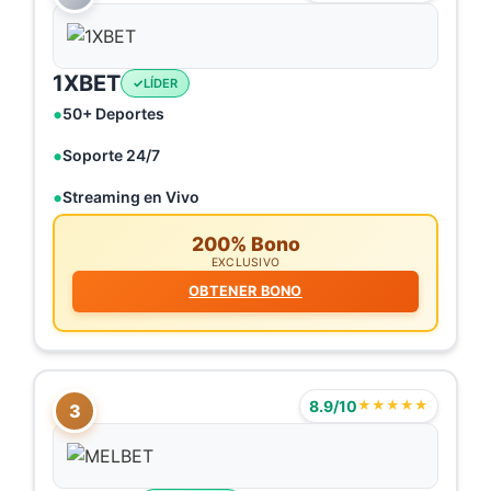
1XBET
LÍDER
50+ Deportes
Soporte 24/7
Streaming en Vivo
200% Bono
EXCLUSIVO
OBTENER BONO
8.9/10
★★★★★
3