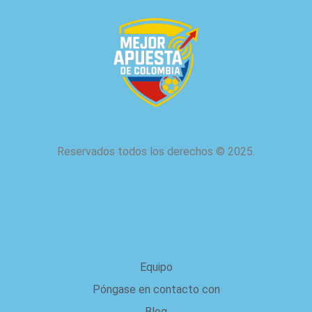
Reservados todos los derechos
©
2025.
acerca de nosotros
Equipo
Póngase en contacto con
Blog