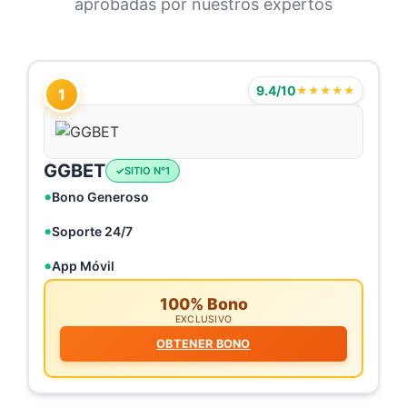
aprobadas por nuestros expertos
9.4/10
★★★★★
1
GGBET
SITIO N°1
Bono Generoso
Soporte 24/7
App Móvil
100% Bono
EXCLUSIVO
OBTENER BONO