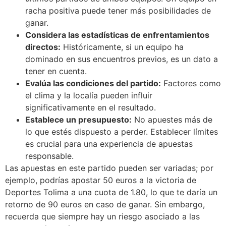
racha positiva puede tener más posibilidades de
ganar.
Considera las estadísticas de enfrentamientos
directos:
Históricamente, si un equipo ha
dominado en sus encuentros previos, es un dato a
tener en cuenta.
Evalúa las condiciones del partido:
Factores como
el clima y la localía pueden influir
significativamente en el resultado.
Establece un presupuesto:
No apuestes más de
lo que estés dispuesto a perder. Establecer límites
es crucial para una experiencia de apuestas
responsable.
Las apuestas en este partido pueden ser variadas; por
ejemplo, podrías apostar 50 euros a la victoria de
Deportes Tolima a una cuota de 1.80, lo que te daría un
retorno de 90 euros en caso de ganar. Sin embargo,
recuerda que siempre hay un riesgo asociado a las