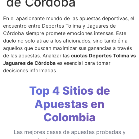
de Córdoba
En el apasionante mundo de las apuestas deportivas, el
encuentro entre Deportes Tolima y Jaguares de
Córdoba siempre promete emociones intensas. Este
duelo no solo atrae a los aficionados, sino también a
aquellos que buscan maximizar sus ganancias a través
de las apuestas. Analizar las
cuotas Deportes Tolima vs
Jaguares de Córdoba
es esencial para tomar
decisiones informadas.
Top 4 Sitios de
Apuestas en
Colombia
Las mejores casas de apuestas probadas y