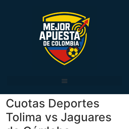
Cuotas Deportes
Tolima vs Jaguares