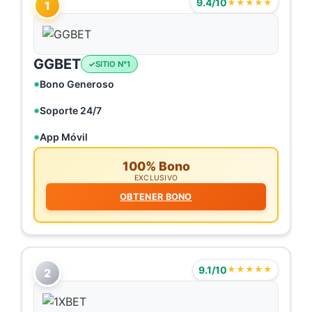
9.4/10
★★★★★
1
GGBET
SITIO N°1
Bono Generoso
Soporte 24/7
App Móvil
100% Bono
EXCLUSIVO
OBTENER BONO
9.1/10
★★★★★
2