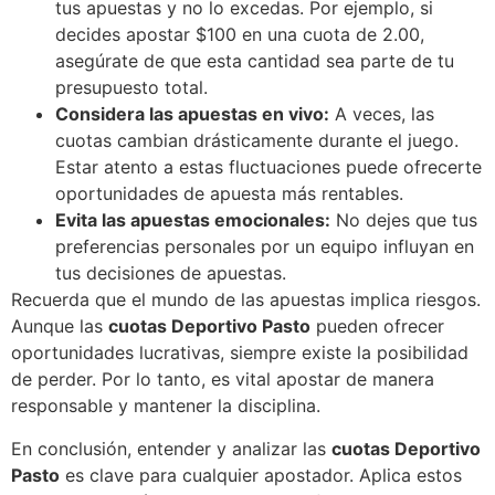
tus apuestas y no lo excedas. Por ejemplo, si
decides apostar $100 en una cuota de 2.00,
asegúrate de que esta cantidad sea parte de tu
presupuesto total.
Considera las apuestas en vivo:
A veces, las
cuotas cambian drásticamente durante el juego.
Estar atento a estas fluctuaciones puede ofrecerte
oportunidades de apuesta más rentables.
Evita las apuestas emocionales:
No dejes que tus
preferencias personales por un equipo influyan en
tus decisiones de apuestas.
Recuerda que el mundo de las apuestas implica riesgos.
Aunque las
cuotas Deportivo Pasto
pueden ofrecer
oportunidades lucrativas, siempre existe la posibilidad
de perder. Por lo tanto, es vital apostar de manera
responsable y mantener la disciplina.
En conclusión, entender y analizar las
cuotas Deportivo
Pasto
es clave para cualquier apostador. Aplica estos