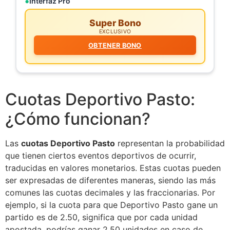
Interfaz Pro
Super Bono
EXCLUSIVO
OBTENER BONO
Cuotas Deportivo Pasto:
¿Cómo funcionan?
Las
cuotas Deportivo Pasto
representan la probabilidad
que tienen ciertos eventos deportivos de ocurrir,
traducidas en valores monetarios. Estas cuotas pueden
ser expresadas de diferentes maneras, siendo las más
comunes las cuotas decimales y las fraccionarias. Por
ejemplo, si la cuota para que Deportivo Pasto gane un
partido es de 2.50, significa que por cada unidad
apostada, podrías ganar 2.50 unidades en caso de