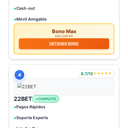
Cash-out
Móvil Amigable
Bono Max
EXCLUSIVO
OBTENER BONO
8.7/10
★★★★★
4
22BET
COMPLETO
Pagos Rápidos
Soporte Experto