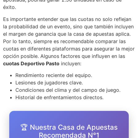
éxito.
Es importante entender que las cuotas no solo reflejan
la probabilidad de un evento, sino que también incluyen
el margen de ganancia que la casa de apuestas aplica.
Por lo tanto, siempre es recomendable comparar las
cuotas en diferentes plataformas para asegurar la mejor
opción posible. Algunos factores que influyen en las
cuotas Deportivo Pasto
incluyen:
Rendimiento reciente del equipo.
Lesiones de jugadores clave.
Condiciones del clima y del campo de juego.
Historial de enfrentamientos directos.
🏆 Nuestra Casa de Apuestas
Recomendada N°1