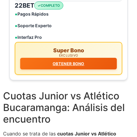
22BET
COMPLETO
Pagos Rápidos
Soporte Experto
Interfaz Pro
Super Bono
EXCLUSIVO
OBTENER BONO
Cuotas Junior vs Atlético
Bucaramanga: Análisis del
encuentro
Cuando se trata de las
cuotas Junior vs Atlético