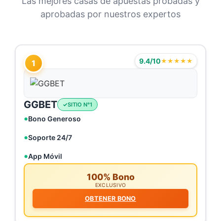
Las mejores casas de apuestas probadas y
aprobadas por nuestros expertos
9.4/10
★★★★★
1
GGBET
SITIO N°1
Bono Generoso
Soporte 24/7
App Móvil
100% Bono
EXCLUSIVO
OBTENER BONO