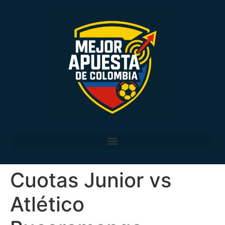
Cuotas Junior vs
Atlético