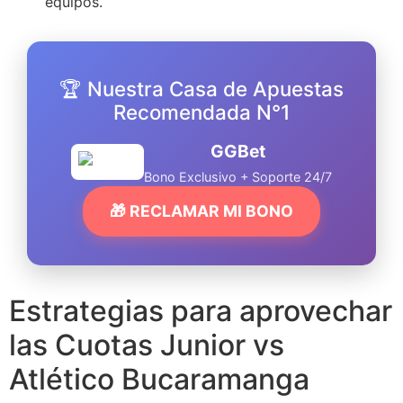
equipos.
🏆 Nuestra Casa de Apuestas
Recomendada N°1
GGBet
Bono Exclusivo + Soporte 24/7
🎁 RECLAMAR MI BONO
Estrategias para aprovechar
las Cuotas Junior vs
Atlético Bucaramanga