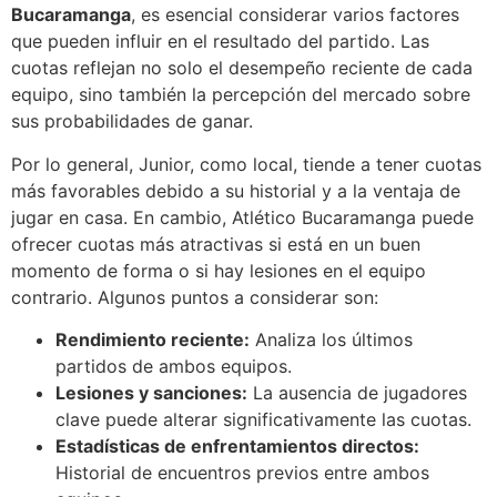
Bucaramanga
, es esencial considerar varios factores
que pueden influir en el resultado del partido. Las
cuotas reflejan no solo el desempeño reciente de cada
equipo, sino también la percepción del mercado sobre
sus probabilidades de ganar.
Por lo general, Junior, como local, tiende a tener cuotas
más favorables debido a su historial y a la ventaja de
jugar en casa. En cambio, Atlético Bucaramanga puede
ofrecer cuotas más atractivas si está en un buen
momento de forma o si hay lesiones en el equipo
contrario. Algunos puntos a considerar son:
Rendimiento reciente:
Analiza los últimos
partidos de ambos equipos.
Lesiones y sanciones:
La ausencia de jugadores
clave puede alterar significativamente las cuotas.
Estadísticas de enfrentamientos directos:
Historial de encuentros previos entre ambos