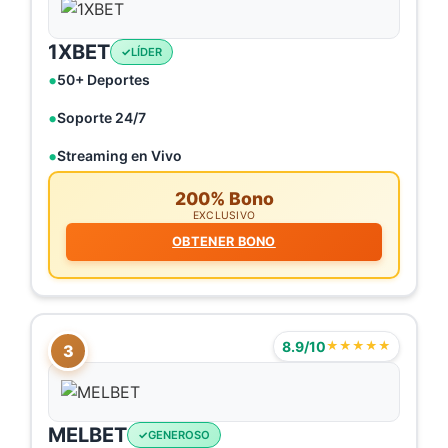
1XBET
LÍDER
50+ Deportes
Soporte 24/7
Streaming en Vivo
200% Bono
EXCLUSIVO
OBTENER BONO
8.9/10
★★★★★
3
MELBET
GENEROSO