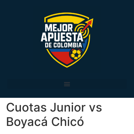
Cuotas Junior vs
Boyacá Chicó