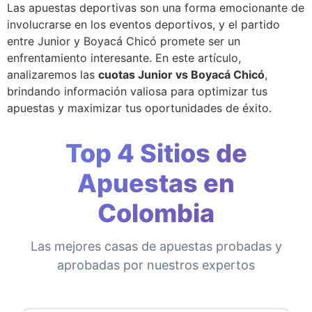
Las apuestas deportivas son una forma emocionante de
involucrarse en los eventos deportivos, y el partido
entre Junior y Boyacá Chicó promete ser un
enfrentamiento interesante. En este artículo,
analizaremos las
cuotas Junior vs Boyacá Chicó
,
brindando información valiosa para optimizar tus
apuestas y maximizar tus oportunidades de éxito.
Top 4 Sitios de
Apuestas en
Colombia
Las mejores casas de apuestas probadas y
aprobadas por nuestros expertos