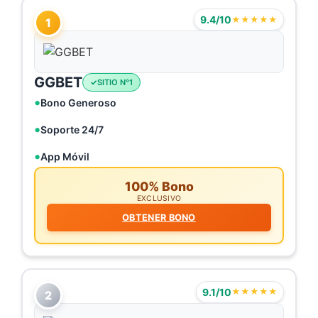
9.4/10
★★★★★
1
GGBET
SITIO N°1
Bono Generoso
Soporte 24/7
App Móvil
100% Bono
EXCLUSIVO
OBTENER BONO
9.1/10
★★★★★
2