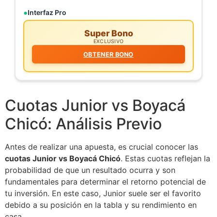
Interfaz Pro
Super Bono
EXCLUSIVO
OBTENER BONO
Cuotas Junior vs Boyacá
Chicó: Análisis Previo
Antes de realizar una apuesta, es crucial conocer las
cuotas Junior vs Boyacá Chicó
. Estas cuotas reflejan la
probabilidad de que un resultado ocurra y son
fundamentales para determinar el retorno potencial de
tu inversión. En este caso, Junior suele ser el favorito
debido a su posición en la tabla y su rendimiento en
casa.