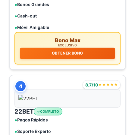
Bonos Grandes
Cash-out
Móvil Amigable
Bono Max
EXCLUSIVO
OBTENER BONO
8.7/10
★★★★★
4
22BET
COMPLETO
Pagos Rápidos
Soporte Experto