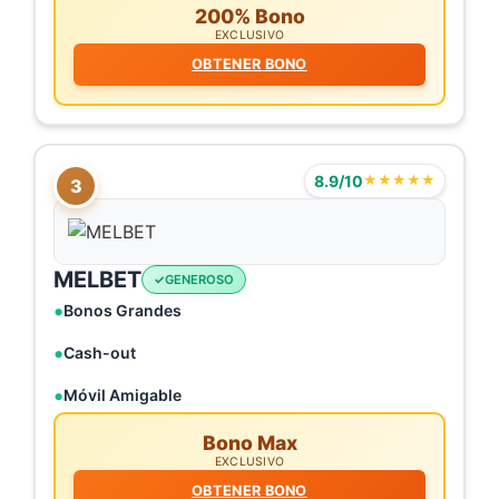
200% Bono
EXCLUSIVO
OBTENER BONO
8.9/10
★★★★★
3
MELBET
GENEROSO
Bonos Grandes
Cash-out
Móvil Amigable
Bono Max
EXCLUSIVO
OBTENER BONO