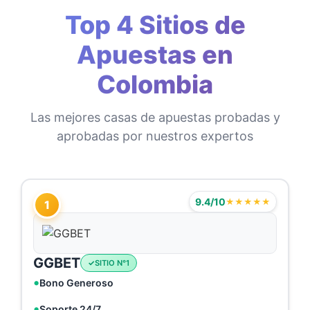
Top 4 Sitios de
Apuestas en
Colombia
Las mejores casas de apuestas probadas y
aprobadas por nuestros expertos
9.4/10
★★★★★
1
GGBET
SITIO N°1
Bono Generoso
Soporte 24/7