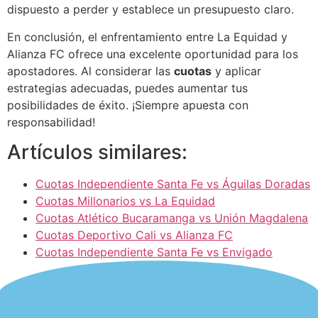
dispuesto a perder y establece un presupuesto claro.
En conclusión, el enfrentamiento entre La Equidad y
Alianza FC ofrece una excelente oportunidad para los
apostadores. Al considerar las
cuotas
y aplicar
estrategias adecuadas, puedes aumentar tus
posibilidades de éxito. ¡Siempre apuesta con
responsabilidad!
Artículos similares:
Cuotas Independiente Santa Fe vs Águilas Doradas
Cuotas Millonarios vs La Equidad
Cuotas Atlético Bucaramanga vs Unión Magdalena
Cuotas Deportivo Cali vs Alianza FC
Cuotas Independiente Santa Fe vs Envigado