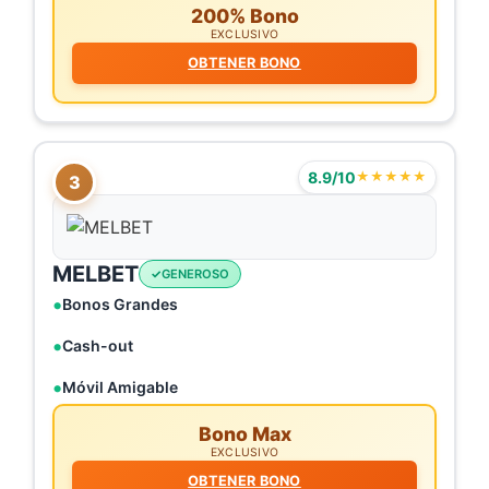
200% Bono
EXCLUSIVO
OBTENER BONO
8.9/10
★★★★★
3
MELBET
GENEROSO
Bonos Grandes
Cash-out
Móvil Amigable
Bono Max
EXCLUSIVO
OBTENER BONO