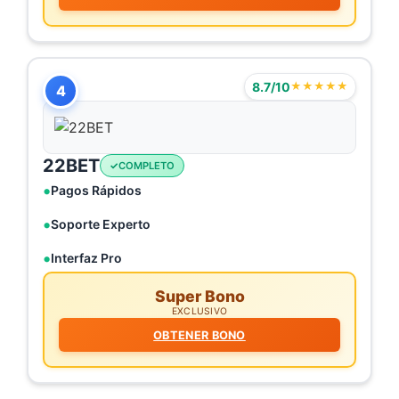
8.7/10
★★★★★
4
22BET
COMPLETO
Pagos Rápidos
Soporte Experto
Interfaz Pro
Super Bono
EXCLUSIVO
OBTENER BONO