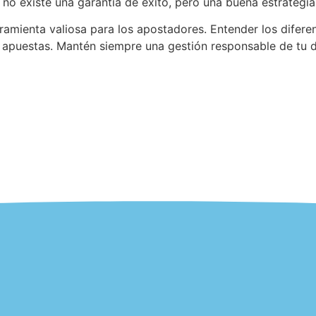
 no existe una garantía de éxito, pero una buena estrategi
amienta valiosa para los apostadores. Entender los diferen
s apuestas. Mantén siempre una gestión responsable de tu 