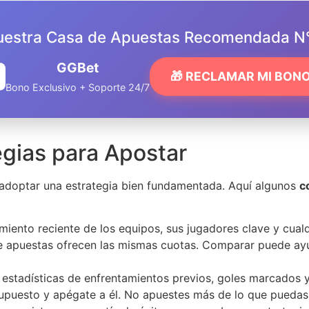
uestra Casa de Apuestas Recomendada N
GGBet
🎁 RECLAMAR MI BON
Bono Exclusivo + Soporte 24/7
egias para Apostar
al adoptar una estrategia bien fundamentada. Aquí algunos
c
miento reciente de los equipos, sus jugadores clave y cualq
e apuestas ofrecen las mismas cuotas. Comparar puede ayu
estadísticas de enfrentamientos previos, goles marcados y 
puesto y apégate a él. No apuestes más de lo que puedas 