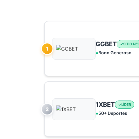
GGBET
SITIO N°1
1
Bono Generoso
1XBET
LÍDER
2
50+ Deportes