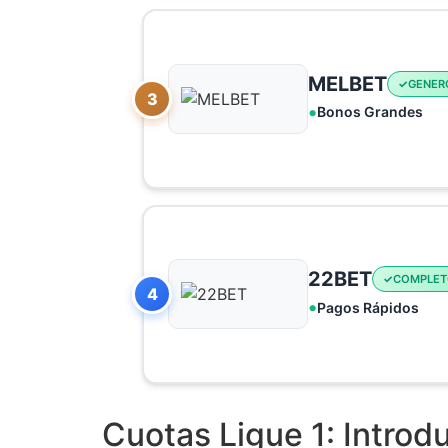
MELBET
GENER
3
Bonos Grandes
22BET
COMPLE
4
Pagos Rápidos
Cuotas Ligue 1: Introd