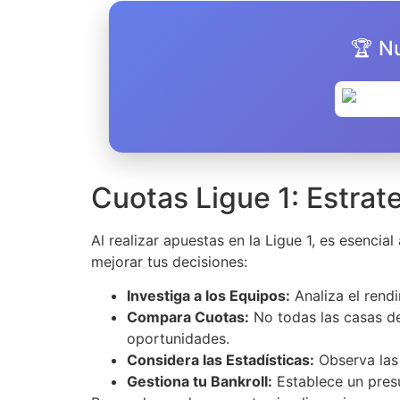
🏆 N
Cuotas Ligue 1: Estrat
Al realizar apuestas en la Ligue 1, es esenci
mejorar tus decisiones:
Investiga a los Equipos:
Analiza el rendi
Compara Cuotas:
No todas las casas d
oportunidades.
Considera las Estadísticas:
Observa las 
Gestiona tu Bankroll:
Establece un presu