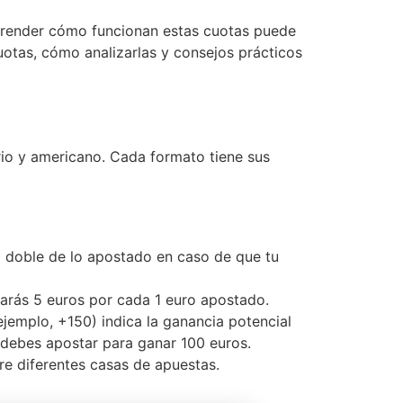
mprender cómo funcionan estas cuotas puede
uotas, cómo analizarlas y consejos prácticos
io y americano. Cada formato tiene sus
el doble de lo apostado en caso de que tu
arás 5 euros por cada 1 euro apostado.
emplo, +150) indica la ganancia potencial
 debes apostar para ganar 100 euros.
re diferentes casas de apuestas.