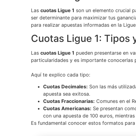
Las
cuotas Ligue 1
son un elemento crucial p
ser determinante para maximizar tus ganancias
para realizar apuestas informadas en la Ligue 
Cuotas Ligue 1: Tipos 
Las
cuotas Ligue 1
pueden presentarse en var
particularidades y es importante conocerlas p
Aquí te explico cada tipo:
Cuotas Decimales:
Son las más utilizad
apuesta sea exitosa.
Cuotas Fraccionarias:
Comunes en el Rei
Cuotas Americanas:
Se presentan como 
con una apuesta de 100 euros, mientras
Es fundamental conocer estos formatos para c