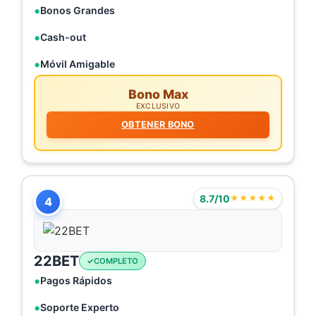
Bonos Grandes
Cash-out
Móvil Amigable
Bono Max
EXCLUSIVO
OBTENER BONO
8.7/10
★★★★★
4
22BET
COMPLETO
Pagos Rápidos
Soporte Experto