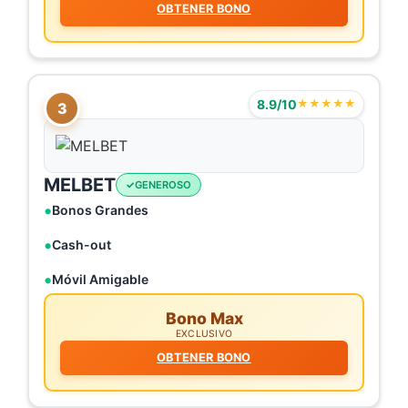
OBTENER BONO
8.9/10
★★★★★
3
MELBET
GENEROSO
Bonos Grandes
Cash-out
Móvil Amigable
Bono Max
EXCLUSIVO
OBTENER BONO