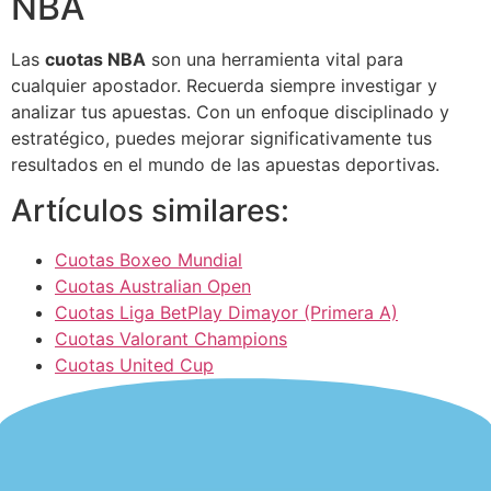
NBA
Las
cuotas NBA
son una herramienta vital para
cualquier apostador. Recuerda siempre investigar y
analizar tus apuestas. Con un enfoque disciplinado y
estratégico, puedes mejorar significativamente tus
resultados en el mundo de las apuestas deportivas.
Artículos similares:
Cuotas Boxeo Mundial
Cuotas Australian Open
Cuotas Liga BetPlay Dimayor (Primera A)
Cuotas Valorant Champions
Cuotas United Cup