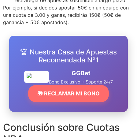
estrategia de apuestas sostenible a largo plazo.
Por ejemplo, si decides apostar 50€ en un equipo con
una cuota de 3.00 y ganas, recibirás 150€ (50€ de
ganancia + 50€ apostados).
🏆 Nuestra Casa de Apuestas
Recomendada N°1
GGBet
Bono Exclusivo + Soporte 24/7
🎁 RECLAMAR MI BONO
Conclusión sobre Cuotas