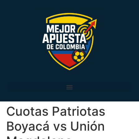
Cuotas Patriotas
Boyacá vs Unión