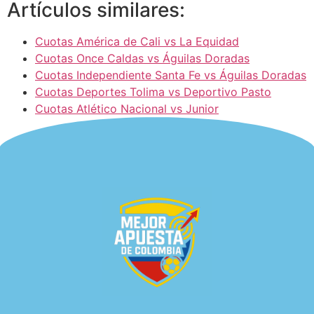
Artículos similares:
Cuotas América de Cali vs La Equidad
Cuotas Once Caldas vs Águilas Doradas
Cuotas Independiente Santa Fe vs Águilas Doradas
Cuotas Deportes Tolima vs Deportivo Pasto
Cuotas Atlético Nacional vs Junior