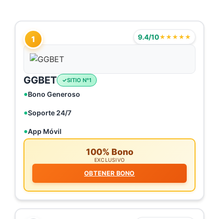
9.4/10
★★★★★
1
GGBET
SITIO N°1
Bono Generoso
Soporte 24/7
App Móvil
100% Bono
EXCLUSIVO
OBTENER BONO