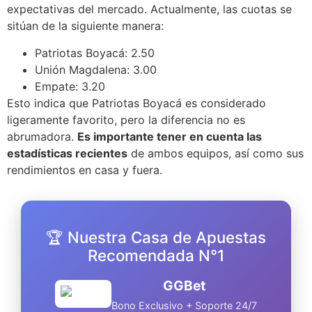
expectativas del mercado. Actualmente, las cuotas se
sitúan de la siguiente manera:
Patriotas Boyacá: 2.50
Unión Magdalena: 3.00
Empate: 3.20
Esto indica que Patriotas Boyacá es considerado
ligeramente favorito, pero la diferencia no es
abrumadora.
Es importante tener en cuenta las
estadísticas recientes
de ambos equipos, así como sus
rendimientos en casa y fuera.
🏆 Nuestra Casa de Apuestas
Recomendada N°1
GGBet
Bono Exclusivo + Soporte 24/7