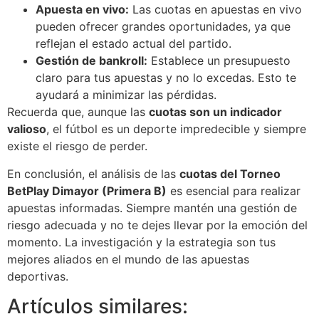
Apuesta en vivo:
Las cuotas en apuestas en vivo
pueden ofrecer grandes oportunidades, ya que
reflejan el estado actual del partido.
Gestión de bankroll:
Establece un presupuesto
claro para tus apuestas y no lo excedas. Esto te
ayudará a minimizar las pérdidas.
Recuerda que, aunque las
cuotas son un indicador
valioso
, el fútbol es un deporte impredecible y siempre
existe el riesgo de perder.
En conclusión, el análisis de las
cuotas del Torneo
BetPlay Dimayor (Primera B)
es esencial para realizar
apuestas informadas. Siempre mantén una gestión de
riesgo adecuada y no te dejes llevar por la emoción del
momento. La investigación y la estrategia son tus
mejores aliados en el mundo de las apuestas
deportivas.
Artículos similares: