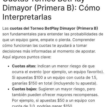
Dimayor (Primera B): Cómo
Interpretarlas
Las
cuotas del Torneo BetPlay Dimayor (Primera B)
son fundamentales para entender las probabilidades de
que un equipo gane, empate o pierda. Comprender
cómo funcionan las cuotas te ayudará a tomar
decisiones más informadas al momento de apostar.
Aquí algunos puntos clave:
Cuotas altas:
Indican un menor riesgo de que
ocurra el evento (por ejemplo, un equipo favorito).
Si apuestas $100 a un equipo con cuota de 1.5,
ganarías $150 en total (incluyendo tu apuesta).
Cuotas bajas:
Sugieren un mayor riesgo, pero
también pueden ofrecer mayores recompensas.
Por ejemplo, si apuestas $50 a un equipo con
cuota de 3.0, podrías ganar $150.