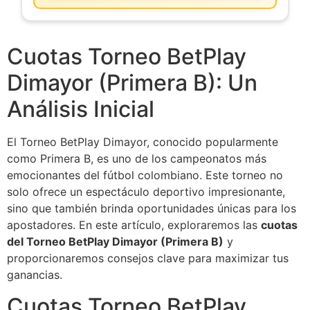
Cuotas Torneo BetPlay
Dimayor (Primera B): Un
Análisis Inicial
El Torneo BetPlay Dimayor, conocido popularmente
como Primera B, es uno de los campeonatos más
emocionantes del fútbol colombiano. Este torneo no
solo ofrece un espectáculo deportivo impresionante,
sino que también brinda oportunidades únicas para los
apostadores. En este artículo, exploraremos las
cuotas
del Torneo BetPlay Dimayor (Primera B)
y
proporcionaremos consejos clave para maximizar tus
ganancias.
Cuotas Torneo BetPlay