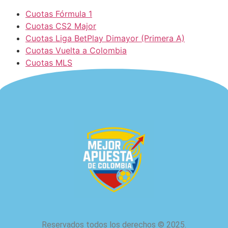
Cuotas Fórmula 1
Cuotas CS2 Major
Cuotas Liga BetPlay Dimayor (Primera A)
Cuotas Vuelta a Colombia
Cuotas MLS
Reservados todos los derechos
©
2025.