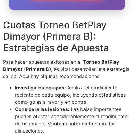
Cuotas Torneo BetPlay
Dimayor (Primera B):
Estrategias de Apuesta
Para hacer apuestas exitosas en el
Torneo BetPlay
Dimayor (Primera B)
, es vital desarrollar una estrategia
sólida. Aquí hay algunas recomendaciones:
Investiga los equipos:
Analiza el rendimiento
reciente de cada equipo, incluyendo estadísticas
como goles a favor y en contra.
Considera las lesiones:
Las bajas importantes
pueden afectar considerablemente el rendimiento
de un equipo. Mantente informado sobre las
alineaciones.