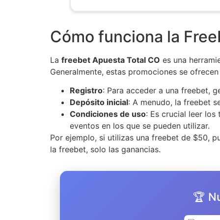
Cómo funciona la Free
La
freebet Apuesta Total CO
es una herramien
Generalmente, estas promociones se ofrecen
Registro
: Para acceder a una freebet, 
Depósito inicial
: A menudo, la freebet s
Condiciones de uso
: Es crucial leer lo
eventos en los que se pueden utilizar.
Por ejemplo, si utilizas una freebet de $50, 
la freebet, solo las ganancias.
🏆 N