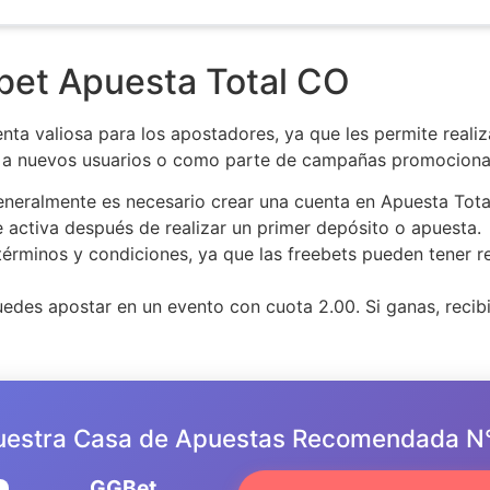
bet Apuesta Total CO
ta valiosa para los apostadores, ya que les permite realiza
 a nuevos usuarios o como parte de campañas promocional
generalmente es necesario crear una cuenta en Apuesta Tota
e activa después de realizar un primer depósito o apuesta.
s términos y condiciones, ya que las freebets pueden tener 
puedes apostar en un evento con cuota 2.00. Si ganas, recib
uestra Casa de Apuestas Recomendada N
GGBet