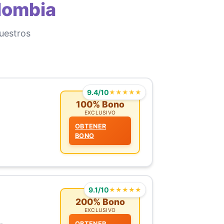
lombia
uestros
9.4/10
★★★★★
100% Bono
EXCLUSIVO
OBTENER
BONO
9.1/10
★★★★★
200% Bono
EXCLUSIVO
OBTENER