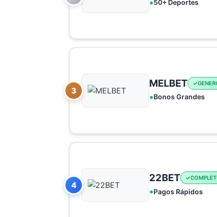
50+ Deportes
MELBET
GENER
3
Bonos Grandes
22BET
COMPLE
4
Pagos Rápidos