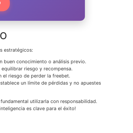
O
CO
os estratégicos:
n buen conocimiento o análisis previo.
 equilibrar riesgo y recompensa.
el riesgo de perder la freebet.
stablece un límite de pérdidas y no apuestes
undamental utilizarla con responsabilidad.
teligencia es clave para el éxito!