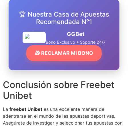
🏆 Nuestra Casa de Apuestas
Recomendada N°1
GGBet
Bono Exclusivo + Soporte 24/7
🎁 RECLAMAR MI BONO
Conclusión sobre Freebet
Unibet
La
freebet Unibet
es una excelente manera de
adentrarse en el mundo de las apuestas deportivas.
Asegúrate de investigar y seleccionar tus apuestas con