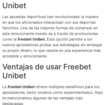
Unibet
Las apuestas deportivas han revolucionado la manera
en que los aficionados interactúan con sus deportes
favoritos. Una de las mejores formas de comenzar en
este emocionante mundo es a través de promociones
como la
freebet Unibet
. Esta opción permite a los
nuevos apostadores probar sus estrategias sin arriesgar
su propio dinero, lo que resulta en una experiencia más
accesible y emocionante.
Ventajas de usar Freebet
Unibet
La
freebet Unibet
ofrece múltiples beneficios para los
apostadores, tanto novatos como experimentados. Aquí
te mencionamos algunas de las ventajas más
destacadas: