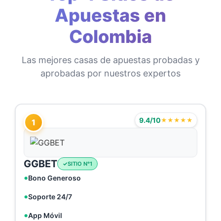
Apuestas en
Colombia
Las mejores casas de apuestas probadas y
aprobadas por nuestros expertos
9.4/10
★★★★★
1
GGBET
SITIO N°1
Bono Generoso
Soporte 24/7
App Móvil