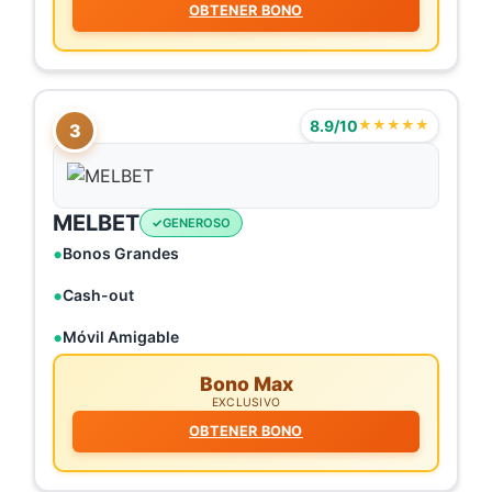
OBTENER BONO
8.9/10
★★★★★
3
MELBET
GENEROSO
Bonos Grandes
Cash-out
Móvil Amigable
Bono Max
EXCLUSIVO
OBTENER BONO