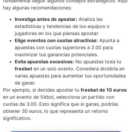
fundamental seguir algunos consejos estratégicos. Aquí
hay algunas recomendaciones:
Investiga antes de apostar:
Analiza las
estadísticas y tendencias de los equipos o
jugadores en los que piensas apostar.
Elige eventos con cuotas atractivas:
Apunta a
apuestas con cuotas superiores a 2.00 para
maximizar tus ganancias potenciales.
Evita apuestas excesivas:
No apuestes toda tu
freebet
en un solo evento. Considera dividirla en
varias apuestas para aumentar tus oportunidades
de ganar.
Por ejemplo, si decides apostar tu
freebet de 10 euros
en un evento de fútbol, selecciona un partido con
cuotas de 3.00. Esto significa que si ganas, podrías
obtener 30 euros, lo que representa un retorno
significativo.