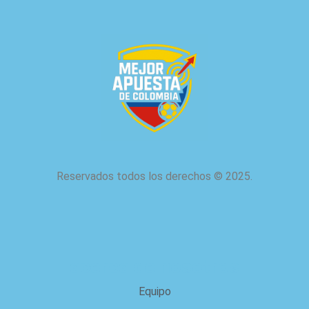
Reservados todos los derechos
©
2025.
acerca de nosotros
Equipo