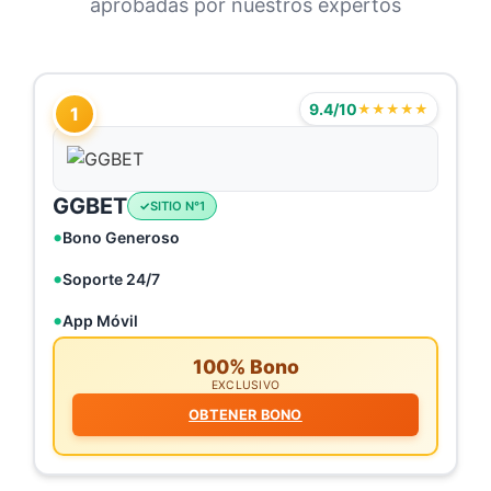
aprobadas por nuestros expertos
9.4/10
★★★★★
1
GGBET
SITIO N°1
Bono Generoso
Soporte 24/7
App Móvil
100% Bono
EXCLUSIVO
OBTENER BONO