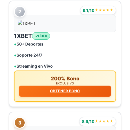
9.1/10
★★★★★
2
1XBET
LÍDER
50+ Deportes
Soporte 24/7
Streaming en Vivo
200% Bono
EXCLUSIVO
OBTENER BONO
8.9/10
★★★★★
3