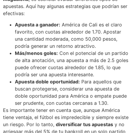
apuestas. Aquí hay algunas estrategias que podrían ser
efectivas:
Apuesta a ganador:
América de Cali es el claro
favorito, con cuotas alrededor de 1.70. Apostar
una cantidad moderada, como 50,000 pesos,
podría generar un retorno atractivo.
Más/menos goles:
Con el potencial de un partido
de alta anotación, una apuesta a más de 2.5 goles
puede ofrecer cuotas alrededor de 1.85, lo que
podría ser una apuesta interesante.
Apuesta doble oportunidad:
Para aquellos que
buscan protegerse, considerar una apuesta de
doble oportunidad para América o empate puede
ser prudente, con cuotas cercanas a 1.30.
Es importante tener en cuenta que, aunque América
tiene ventaja, el fútbol es impredecible y siempre existe
un riesgo. Por lo tanto,
diversificar tus apuestas
y no
arriesgar más del 5% de tu bankroll en un solo partido