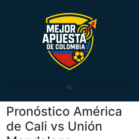
Pronóstico América
de Cali vs Unión