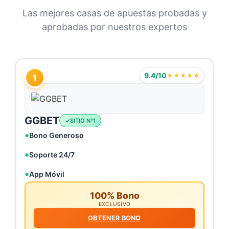
Las mejores casas de apuestas probadas y
aprobadas por nuestros expertos
9.4/10
★★★★★
1
GGBET
SITIO N°1
Bono Generoso
Soporte 24/7
App Móvil
100% Bono
EXCLUSIVO
OBTENER BONO