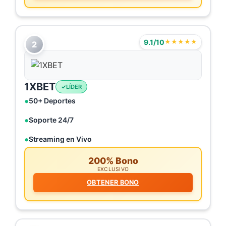
9.1/10
★★★★★
2
1XBET
LÍDER
50+ Deportes
Soporte 24/7
Streaming en Vivo
200% Bono
EXCLUSIVO
OBTENER BONO