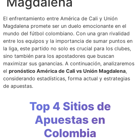
Magdalena
El enfrentamiento entre América de Cali y Unión
Magdalena promete ser un duelo emocionante en el
mundo del fútbol colombiano. Con una gran rivalidad
entre los equipos y la importancia de sumar puntos en
la liga, este partido no solo es crucial para los clubes,
sino también para los apostadores que buscan
maximizar sus ganancias. A continuación, analizaremos
el
pronóstico América de Cali vs Unión Magdalena
,
considerando estadísticas, forma actual y estrategias
de apuestas.
Top 4 Sitios de
Apuestas en
Colombia