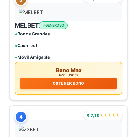
MELBET
GENEROSO
Bonos Grandes
Cash-out
Móvil Amigable
Bono Max
EXCLUSIVO
OBTENER BONO
8.7/10
★★★★★
4