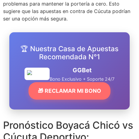
problemas para mantener la portería a cero. Esto
sugiere que las apuestas en contra de Cúcuta podrían
ser una opción más segura.
🏆 Nuestra Casa de Apuestas
Recomendada N°1
GGBet
Bono Exclusivo + Soporte 24/7
🎁 RECLAMAR MI BONO
Pronóstico Boyacá Chicó vs
Cúcuta Deportivo: