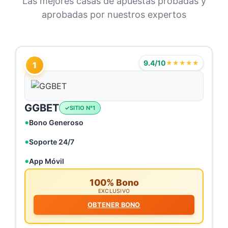
Las mejores casas de apuestas probadas y
aprobadas por nuestros expertos
9.4/10
★★★★★
1
GGBET
SITIO N°1
Bono Generoso
Soporte 24/7
App Móvil
100% Bono
EXCLUSIVO
OBTENER BONO