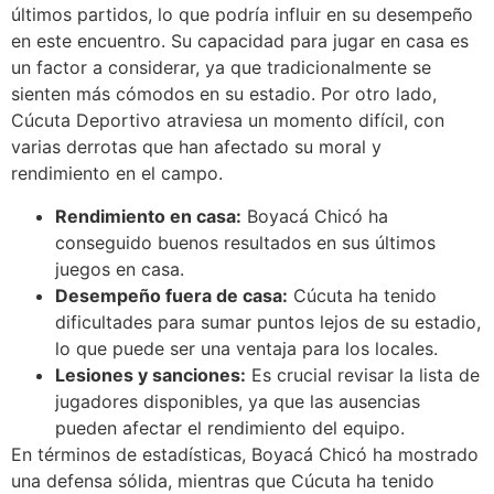
últimos partidos, lo que podría influir en su desempeño
en este encuentro. Su capacidad para jugar en casa es
un factor a considerar, ya que tradicionalmente se
sienten más cómodos en su estadio. Por otro lado,
Cúcuta Deportivo atraviesa un momento difícil, con
varias derrotas que han afectado su moral y
rendimiento en el campo.
Rendimiento en casa:
Boyacá Chicó ha
conseguido buenos resultados en sus últimos
juegos en casa.
Desempeño fuera de casa:
Cúcuta ha tenido
dificultades para sumar puntos lejos de su estadio,
lo que puede ser una ventaja para los locales.
Lesiones y sanciones:
Es crucial revisar la lista de
jugadores disponibles, ya que las ausencias
pueden afectar el rendimiento del equipo.
En términos de estadísticas, Boyacá Chicó ha mostrado
una defensa sólida, mientras que Cúcuta ha tenido