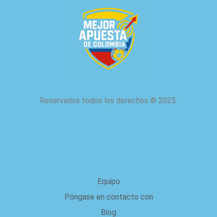
Reservados todos los derechos
©
2025.
acerca de nosotros
Equipo
Póngase en contacto con
Blog