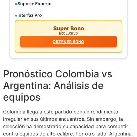
Soporte Experto
Interfaz Pro
Super Bono
EXCLUSIVO
OBTENER BONO
Pronóstico Colombia vs
Argentina: Análisis de
equipos
Colombia llega a este partido con un rendimiento
irregular en sus últimos encuentros. Sin embargo, la
selección ha demostrado su capacidad para competir
contra equipos de alto calibre. Por otro lado, Argentina,