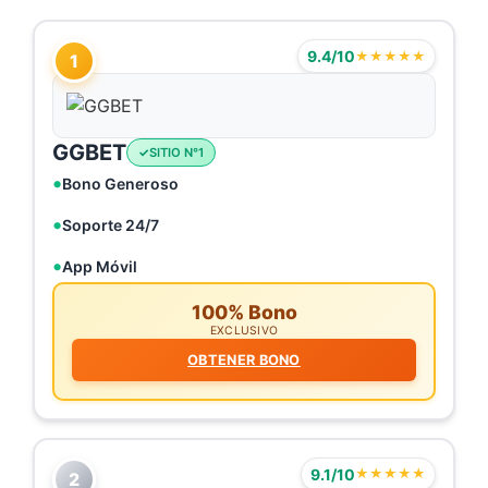
9.4/10
★★★★★
1
GGBET
SITIO N°1
Bono Generoso
Soporte 24/7
App Móvil
100% Bono
EXCLUSIVO
OBTENER BONO
9.1/10
★★★★★
2