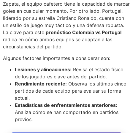
Zapata, el equipo cafetero tiene la capacidad de marcar
goles en cualquier momento. Por otro lado, Portugal,
liderado por su estrella Cristiano Ronaldo, cuenta con
un estilo de juego muy táctico y una defensa robusta.
La clave para este
pronóstico Colombia vs Portugal
radica en cómo ambos equipos se adaptan a las
circunstancias del partido.
Algunos factores importantes a considerar son:
Lesiones y alineaciones:
Revisa el estado físico
de los jugadores clave antes del partido.
Rendimiento reciente:
Observa los últimos cinco
partidos de cada equipo para evaluar su forma
actual.
Estadísticas de enfrentamientos anteriores:
Analiza cómo se han comportado en partidos
previos.