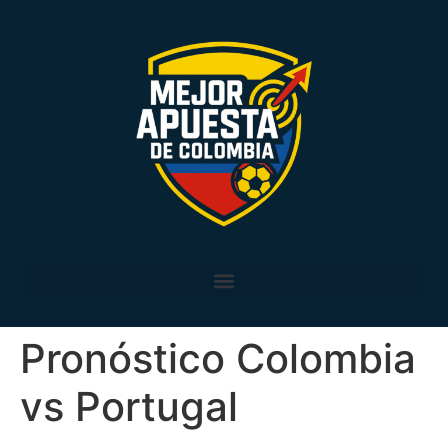
Pronóstico Colombia
vs Portugal