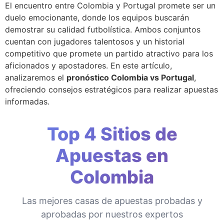
El encuentro entre Colombia y Portugal promete ser un
duelo emocionante, donde los equipos buscarán
demostrar su calidad futbolística. Ambos conjuntos
cuentan con jugadores talentosos y un historial
competitivo que promete un partido atractivo para los
aficionados y apostadores. En este artículo,
analizaremos el
pronóstico Colombia vs Portugal
,
ofreciendo consejos estratégicos para realizar apuestas
informadas.
Top 4 Sitios de
Apuestas en
Colombia
Las mejores casas de apuestas probadas y
aprobadas por nuestros expertos