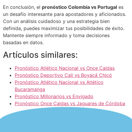
En conclusión, el
pronóstico Colombia vs Portugal
es
un desafío interesante para apostadores y aficionados.
Con un análisis cuidadoso y una estrategia bien
definida, puedes maximizar tus posibilidades de éxito.
Mantente siempre informado y toma decisiones
basadas en datos.
Artículos similares:
Pronóstico Atlético Nacional vs Once Caldas
Pronóstico Deportivo Cali vs Boyacá Chicó
Pronóstico Atlético Nacional vs Atlético
Bucaramanga
Pronóstico Millonarios vs Envigado
Pronóstico Once Caldas vs Jaguares de Córdoba