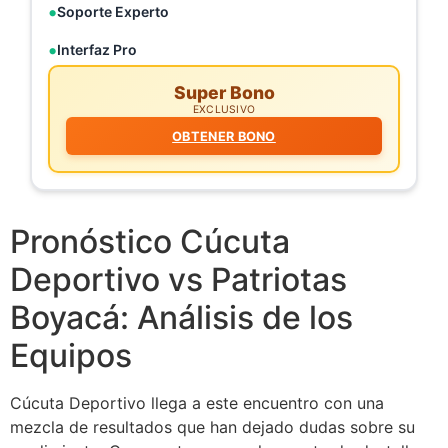
Soporte Experto
Interfaz Pro
Super Bono
EXCLUSIVO
OBTENER BONO
Pronóstico Cúcuta
Deportivo vs Patriotas
Boyacá: Análisis de los
Equipos
Cúcuta Deportivo llega a este encuentro con una
mezcla de resultados que han dejado dudas sobre su