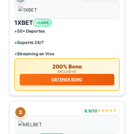
1XBET
LÍDER
50+ Deportes
Soporte 24/7
Streaming en Vivo
200% Bono
EXCLUSIVO
OBTENER BONO
8.9/10
★★★★★
3