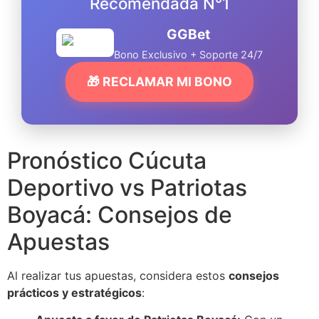
Recomendada N°1
GGBet
Bono Exclusivo + Soporte 24/7
🎁 RECLAMAR MI BONO
Pronóstico Cúcuta
Deportivo vs Patriotas
Boyacá: Consejos de
Apuestas
Al realizar tus apuestas, considera estos
consejos
prácticos y estratégicos
: