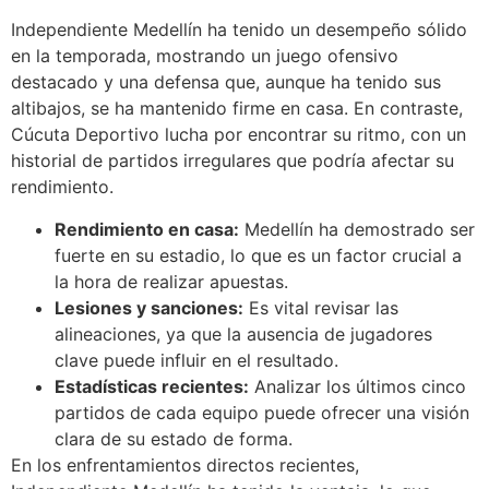
Independiente Medellín ha tenido un desempeño sólido
en la temporada, mostrando un juego ofensivo
destacado y una defensa que, aunque ha tenido sus
altibajos, se ha mantenido firme en casa. En contraste,
Cúcuta Deportivo lucha por encontrar su ritmo, con un
historial de partidos irregulares que podría afectar su
rendimiento.
Rendimiento en casa:
Medellín ha demostrado ser
fuerte en su estadio, lo que es un factor crucial a
la hora de realizar apuestas.
Lesiones y sanciones:
Es vital revisar las
alineaciones, ya que la ausencia de jugadores
clave puede influir en el resultado.
Estadísticas recientes:
Analizar los últimos cinco
partidos de cada equipo puede ofrecer una visión
clara de su estado de forma.
En los enfrentamientos directos recientes,