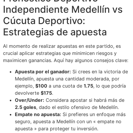
Independiente Medellín vs
Cúcuta Deportivo:
Estrategias de apuesta
Al momento de realizar apuestas en este partido, es
crucial aplicar estrategias que minimicen riesgos y
maximicen ganancias. Aquí hay algunos consejos clave:
Apuesta por el ganador:
Si crees en la victoria de
Medellín, apuesta una cantidad moderada, por
ejemplo,
$100
a una cuota de
1.75
, lo que podría
devolverte
$175
.
Over/Under:
Considera apostar si habrá más de
2.5 goles
, dado el estilo ofensivo de Medellín.
Empate no apuesta:
Si prefieres un enfoque más
seguro, apuesta a Medellín con un « empate no
apuesta » para proteger tu inversión.