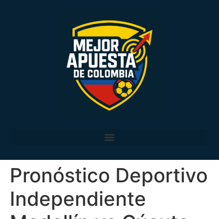
Pronóstico Deportivo
Independiente