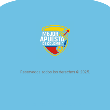
Reservados todos los derechos
©
2025.
acerca de nosotros