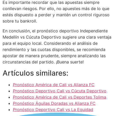
Es importante recordar que las apuestas siempre
conllevan riesgos. Por ello, no apuestes más de lo que
estés dispuesto a perder y mantén un control riguroso
sobre tu bankroll.
En conclusión, el pronóstico deportivo Independiente
Medellín vs Cúcuta Deportivo sugiere una clara ventaja
para el equipo local. Considerando el análisis de
rendimiento y las cuotas disponibles, se recomienda
apostar de manera prudente, siempre analizando las
circunstancias del partido. ¡Buena suerte!
Artículos similares:
Pronóstico América de Cali vs Alianza FC
Pronóstico Deportivo Cali vs Cúcuta Deportivo
Pronóstico América de Cali vs Deportes Tolima
Pronóstico Águilas Doradas vs Alianza FC
Pronóstico Deportivo Cali vs La Equidad