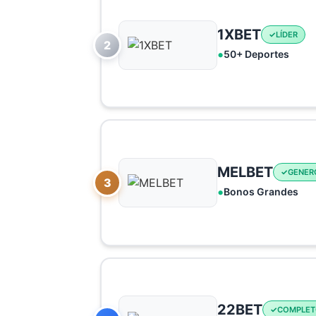
1XBET
LÍDER
2
50+ Deportes
MELBET
GENER
3
Bonos Grandes
22BET
COMPLE