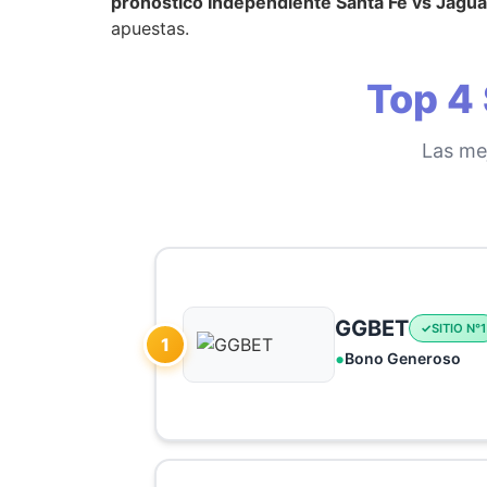
pronóstico Independiente Santa Fe vs Jagu
apuestas.
Top 4
Las me
GGBET
SITIO N°1
1
Bono Generoso