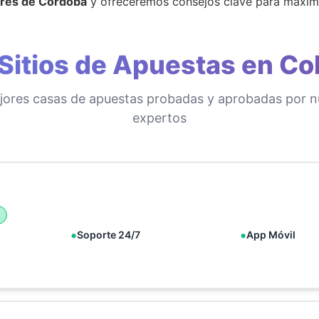
ares de Córdoba
y ofreceremos consejos clave para maximi
 Sitios de Apuestas en Co
jores casas de apuestas probadas y aprobadas por n
expertos
Soporte 24/7
App Móvil