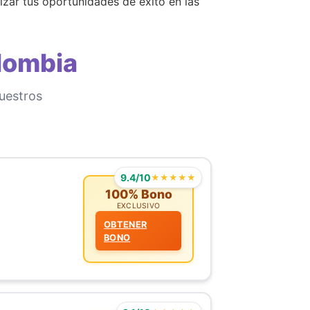
zar tus oportunidades de éxito en las
lombia
uestros
9.4/10
★★★★★
100% Bono
EXCLUSIVO
OBTENER
BONO