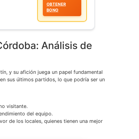
OBTENER
BONO
órdoba: Análisis de
tín, y su afición juega un papel fundamental
n sus últimos partidos, lo que podría ser un
o visitante.
rendimiento del equipo.
avor de los locales, quienes tienen una mejor