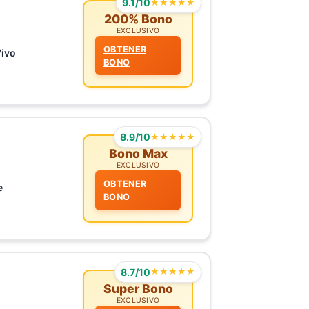
9.1/10
★★★★★
200% Bono
EXCLUSIVO
OBTENER
Vivo
BONO
8.9/10
★★★★★
Bono Max
EXCLUSIVO
OBTENER
e
BONO
8.7/10
★★★★★
Super Bono
EXCLUSIVO