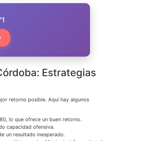
°1
O
Córdoba: Estrategias
ejor retorno posible. Aquí hay algunos
80, lo que ofrece un buen retorno.
do capacidad ofensiva.
de un resultado inesperado.