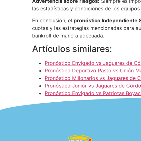
Advertencia sobre riesgos:
Siempre es impor
las estadísticas y condiciones de los equipos 
En conclusión, el
pronóstico Independiente 
cuotas y las estrategias mencionadas para aum
bankroll de manera adecuada.
Artículos similares:
Pronóstico Envigado vs Jaguares de C
Pronóstico Deportivo Pasto vs Unión M
Pronóstico Millonarios vs Jaguares de 
Pronóstico Junior vs Jaguares de Córd
Pronóstico Envigado vs Patriotas Boyac