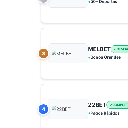
50+ Deportes
MELBET
GENER
3
Bonos Grandes
22BET
COMPLE
4
Pagos Rápidos