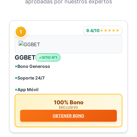
aprobadas por nuestros expertos
9.4/10
★★★★★
1
GGBET
SITIO N°1
Bono Generoso
Soporte 24/7
App Móvil
100% Bono
EXCLUSIVO
OBTENER BONO