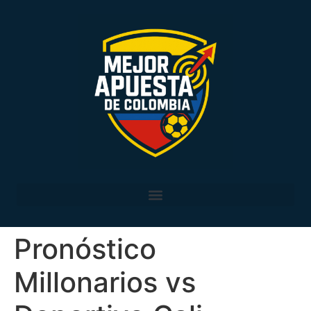
Pronóstico
Millonarios vs