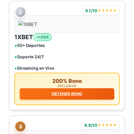
9.1/10
★★★★★
2
1XBET
LÍDER
50+ Deportes
Soporte 24/7
Streaming en Vivo
200% Bono
EXCLUSIVO
OBTENER BONO
8.9/10
★★★★★
3