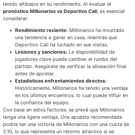
tenido altibajos en su rendimiento. Al evaluar el
pronóstico Millonarios vs Deportivo Cali
, es esencial
considerar:
Rendimiento reciente:
Millonarios ha mostrado
una tendencia a ganar en casa, mientras que
Deportivo Cali ha luchado en sus visitas.
Lesiones y sanciones:
La disponibilidad de
jugadores clave puede cambiar el rumbo del
partido. Asegúrate de verificar la alineación final
antes de apostar.
Estadísticas enfrentamientos directos:
Históricamente, Millonarios ha tenido una ventaja
en los últimos encuentros, lo cual puede influir en
la confianza del equipo.
Con base en estos factores, se prevé que Millonarios
tenga una ligera ventaja. Una apuesta recomendada
podría ser una victoria de Millonarios con una cuota de
2.10, lo que representa un retorno atractivo si se