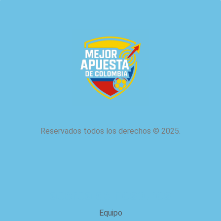
Reservados todos los derechos
©
2025.
acerca de nosotros
Equipo