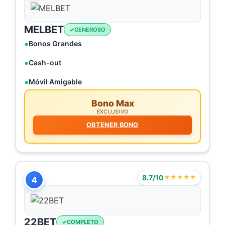
MELBET
GENEROSO
Bonos Grandes
Cash-out
Móvil Amigable
Bono Max
EXCLUSIVO
OBTENER BONO
8.7/10
★★★★★
4
22BET
COMPLETO