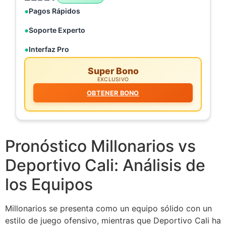
Pagos Rápidos
Soporte Experto
Interfaz Pro
Super Bono
EXCLUSIVO
OBTENER BONO
Pronóstico Millonarios vs
Deportivo Cali: Análisis de
los Equipos
Millonarios se presenta como un equipo sólido con un
estilo de juego ofensivo, mientras que Deportivo Cali ha