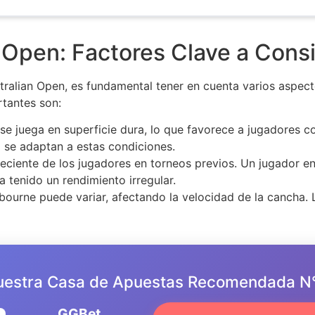
 Open: Factores Clave a Cons
tralian Open, es fundamental tener en cuenta varios aspect
rtantes son:
se juega en superficie dura, lo que favorece a jugadores c
o se adaptan a estas condiciones.
eciente de los jugadores en torneos previos. Un jugador e
 tenido un rendimiento irregular.
bourne puede variar, afectando la velocidad de la cancha. 
uestra Casa de Apuestas Recomendada N
GGBet