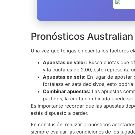
Pronósticos Australia
Una vez que tengas en cuenta los factores cl
Apuestas de valor:
Busca cuotas que ofr
y la cuota es de 2.00, esto representa 
Apuestas en sets:
En lugar de apostar p
fortaleza en sets decisivos, esto podría
Combinar apuestas:
Las apuestas combi
partidos, la cuota combinada puede ser 
Es importante recordar que las apuestas dep
estés dispuesto a perder.
En conclusión, realizar pronósticos acertado
siempre evaluar las condiciones de los juga