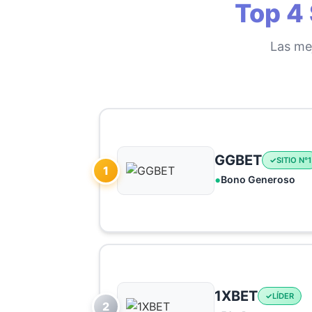
Top 4
Las me
GGBET
SITIO N°1
1
Bono Generoso
1XBET
LÍDER
2