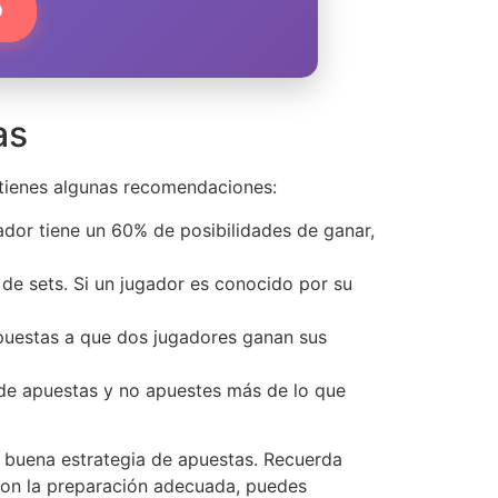
O
as
 tienes algunas recomendaciones:
ador tiene un 60% de posibilidades de ganar,
de sets. Si un jugador es conocido por su
puestas a que dos jugadores ganan sus
 de apuestas y no apuestes más de lo que
a buena estrategia de apuestas. Recuerda
 Con la preparación adecuada, puedes