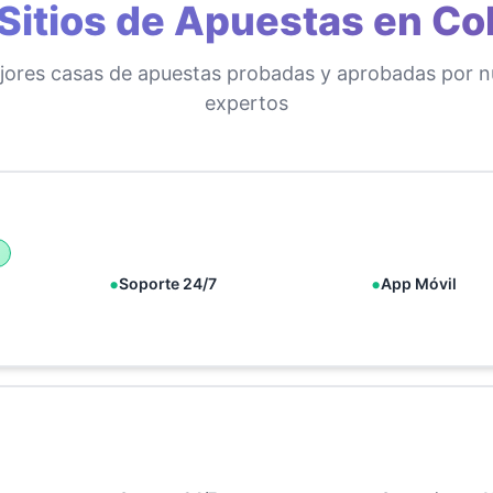
 Sitios de Apuestas en Co
jores casas de apuestas probadas y aprobadas por n
expertos
Soporte 24/7
App Móvil