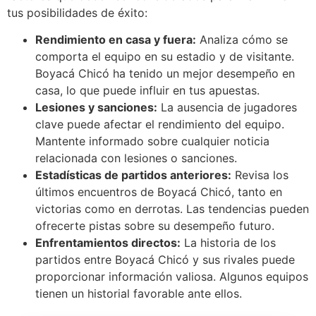
tus posibilidades de éxito:
Rendimiento en casa y fuera:
Analiza cómo se
comporta el equipo en su estadio y de visitante.
Boyacá Chicó ha tenido un mejor desempeño en
casa, lo que puede influir en tus apuestas.
Lesiones y sanciones:
La ausencia de jugadores
clave puede afectar el rendimiento del equipo.
Mantente informado sobre cualquier noticia
relacionada con lesiones o sanciones.
Estadísticas de partidos anteriores:
Revisa los
últimos encuentros de Boyacá Chicó, tanto en
victorias como en derrotas. Las tendencias pueden
ofrecerte pistas sobre su desempeño futuro.
Enfrentamientos directos:
La historia de los
partidos entre Boyacá Chicó y sus rivales puede
proporcionar información valiosa. Algunos equipos
tienen un historial favorable ante ellos.