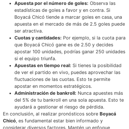
Apuesta por el número de goles:
Observa las
estadísticas de goles a favor y en contra. Si
Boyacá Chicó tiende a marcar goles en casa, una
apuesta en el mercado de más de 2.5 goles puede
ser atractiva.
Cuotas y cantidades:
Por ejemplo, si la cuota para
que Boyacá Chicó gane es de 2.50 y decides
apostar 100 unidades, podrías ganar 250 unidades
si el equipo triunfa.
Apuestas en tiempo real:
Si tienes la posibilidad
de ver el partido en vivo, puedes aprovechar las
fluctuaciones de las cuotas. Esto te permite
apostar en momentos estratégicos.
Administración de bankroll:
Nunca apuestes más
del 5% de tu bankroll en una sola apuesta. Esto te
ayudará a gestionar el riesgo de pérdida.
En conclusión, al realizar pronósticos sobre
Boyacá
Chicó
, es fundamental estar bien informado y
considerar diversos factores. Mantén un enfoque