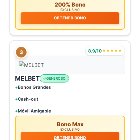
200% Bono
EXCLUSIVO
OBTENER BONO
8.9/10
★★★★★
3
MELBET
GENEROSO
Bonos Grandes
Cash-out
Móvil Amigable
Bono Max
EXCLUSIVO
OBTENER BONO