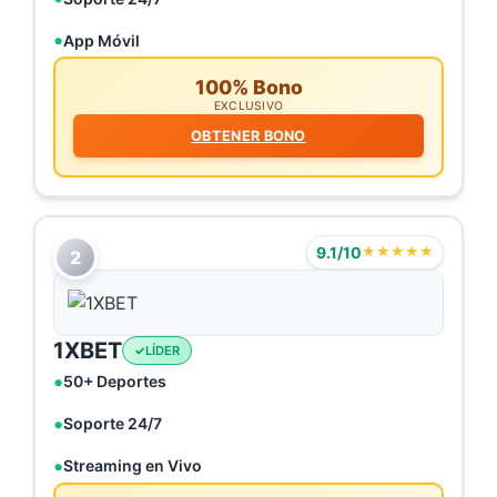
App Móvil
100% Bono
EXCLUSIVO
OBTENER BONO
9.1/10
★★★★★
2
1XBET
LÍDER
50+ Deportes
Soporte 24/7
Streaming en Vivo