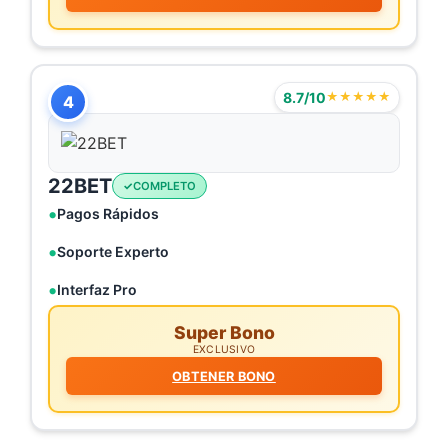
8.7/10
★★★★★
4
22BET
COMPLETO
Pagos Rápidos
Soporte Experto
Interfaz Pro
Super Bono
EXCLUSIVO
OBTENER BONO