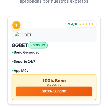
aprobadas por nuestros expertos
9.4/10
★★★★★
1
GGBET
SITIO N°1
Bono Generoso
Soporte 24/7
App Móvil
100% Bono
EXCLUSIVO
OBTENER BONO