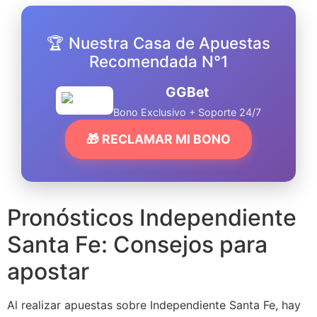
🏆 Nuestra Casa de Apuestas
Recomendada N°1
GGBet
Bono Exclusivo + Soporte 24/7
🎁 RECLAMAR MI BONO
Pronósticos Independiente
Santa Fe: Consejos para
apostar
Al realizar apuestas sobre Independiente Santa Fe, hay