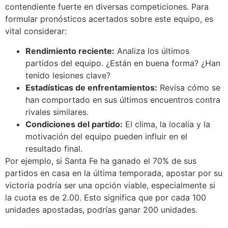
contendiente fuerte en diversas competiciones. Para
formular pronósticos acertados sobre este equipo, es
vital considerar:
Rendimiento reciente:
Analiza los últimos
partidos del equipo. ¿Están en buena forma? ¿Han
tenido lesiones clave?
Estadísticas de enfrentamientos:
Revisa cómo se
han comportado en sus últimos encuentros contra
rivales similares.
Condiciones del partido:
El clima, la localía y la
motivación del equipo pueden influir en el
resultado final.
Por ejemplo, si Santa Fe ha ganado el 70% de sus
partidos en casa en la última temporada, apostar por su
victoria podría ser una opción viable, especialmente si
la cuota es de 2.00. Esto significa que por cada 100
unidades apostadas, podrías ganar 200 unidades.