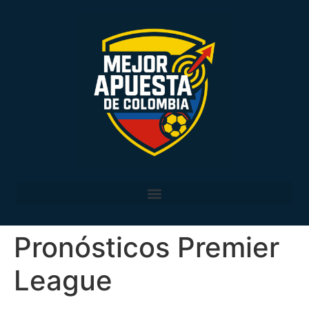
Pronósticos Premier
League