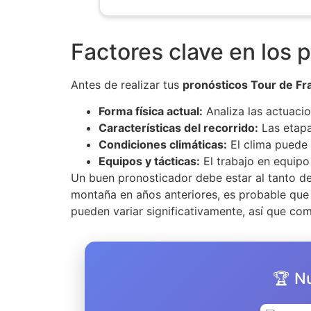
Factores clave en los 
Antes de realizar tus
pronósticos Tour de Fr
Forma física actual:
Analiza las actuacio
Características del recorrido:
Las etapa
Condiciones climáticas:
El clima puede a
Equipos y tácticas:
El trabajo en equipo
Un buen pronosticador debe estar al tanto de 
montaña en años anteriores, es probable q
pueden variar significativamente, así que com
🏆 N