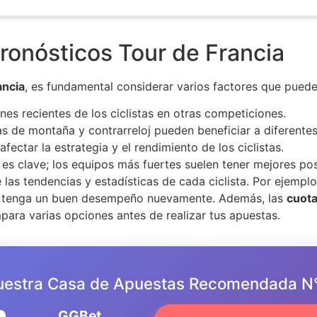
pronósticos Tour de Francia
ancia
, es fundamental considerar varios factores que pueden 
nes recientes de los ciclistas en otras competiciones.
s de montaña y contrarreloj pueden beneficiar a diferentes 
fectar la estrategia y el rendimiento de los ciclistas.
 es clave; los equipos más fuertes suelen tener mejores pos
las tendencias y estadísticas de cada ciclista. Por ejemplo
ue tenga un buen desempeño nuevamente. Además, las
cuota
para varias opciones antes de realizar tus apuestas.
uestra Casa de Apuestas Recomendada N
GGBet