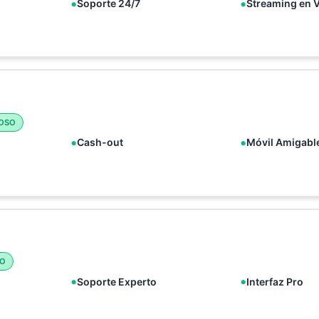
Soporte 24/7
Streaming en 
OSO
Cash-out
Móvil Amigabl
TO
Soporte Experto
Interfaz Pro