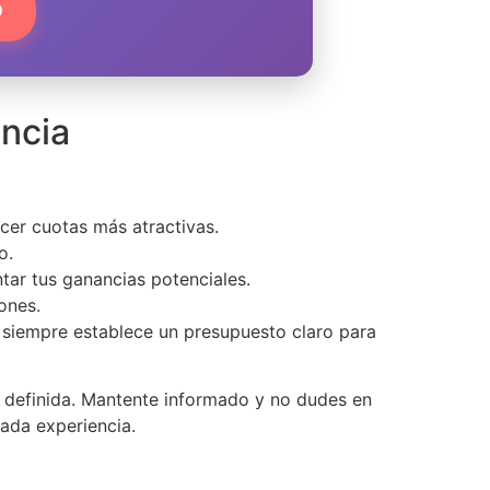
O
ancia
cer cuotas más atractivas.
o.
tar tus ganancias potenciales.
ones.
y siempre establece un presupuesto claro para
n definida. Mantente informado y no dudes en
cada experiencia.