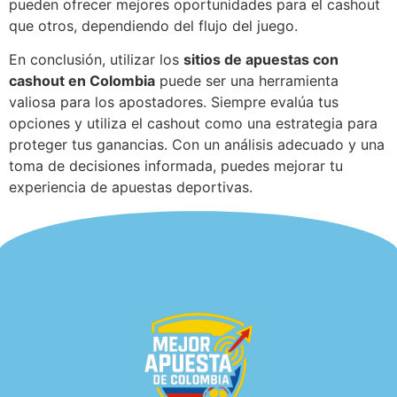
pueden ofrecer mejores oportunidades para el cashout
que otros, dependiendo del flujo del juego.
En conclusión, utilizar los
sitios de apuestas con
cashout en Colombia
puede ser una herramienta
valiosa para los apostadores. Siempre evalúa tus
opciones y utiliza el cashout como una estrategia para
proteger tus ganancias. Con un análisis adecuado y una
toma de decisiones informada, puedes mejorar tu
experiencia de apuestas deportivas.