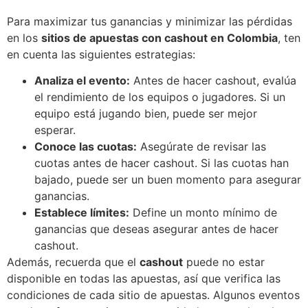
Para maximizar tus ganancias y minimizar las pérdidas
en los
sitios de apuestas con cashout en Colombia
, ten
en cuenta las siguientes estrategias:
Analiza el evento:
Antes de hacer cashout, evalúa
el rendimiento de los equipos o jugadores. Si un
equipo está jugando bien, puede ser mejor
esperar.
Conoce las cuotas:
Asegúrate de revisar las
cuotas antes de hacer cashout. Si las cuotas han
bajado, puede ser un buen momento para asegurar
ganancias.
Establece límites:
Define un monto mínimo de
ganancias que deseas asegurar antes de hacer
cashout.
Además, recuerda que el
cashout
puede no estar
disponible en todas las apuestas, así que verifica las
condiciones de cada sitio de apuestas. Algunos eventos