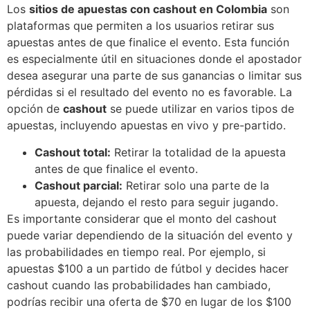
Los
sitios de apuestas con cashout en Colombia
son
plataformas que permiten a los usuarios retirar sus
apuestas antes de que finalice el evento. Esta función
es especialmente útil en situaciones donde el apostador
desea asegurar una parte de sus ganancias o limitar sus
pérdidas si el resultado del evento no es favorable. La
opción de
cashout
se puede utilizar en varios tipos de
apuestas, incluyendo apuestas en vivo y pre-partido.
Cashout total:
Retirar la totalidad de la apuesta
antes de que finalice el evento.
Cashout parcial:
Retirar solo una parte de la
apuesta, dejando el resto para seguir jugando.
Es importante considerar que el monto del cashout
puede variar dependiendo de la situación del evento y
las probabilidades en tiempo real. Por ejemplo, si
apuestas $100 a un partido de fútbol y decides hacer
cashout cuando las probabilidades han cambiado,
podrías recibir una oferta de $70 en lugar de los $100