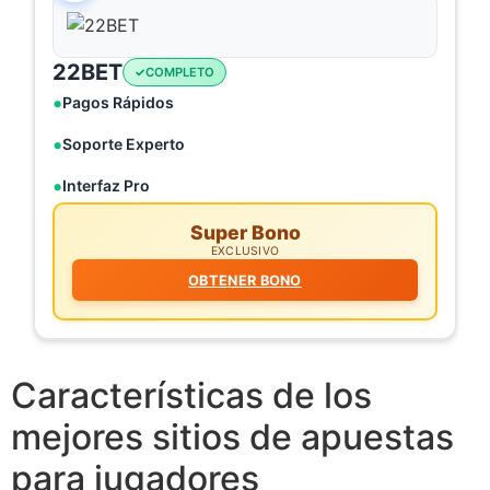
22BET
COMPLETO
Pagos Rápidos
Soporte Experto
Interfaz Pro
Super Bono
EXCLUSIVO
OBTENER BONO
Características de los
mejores sitios de apuestas
para jugadores