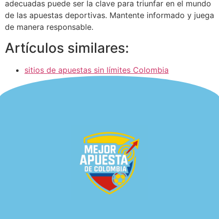
adecuadas puede ser la clave para triunfar en el mundo
de las apuestas deportivas. Mantente informado y juega
de manera responsable.
Artículos similares:
sitios de apuestas sin límites Colombia