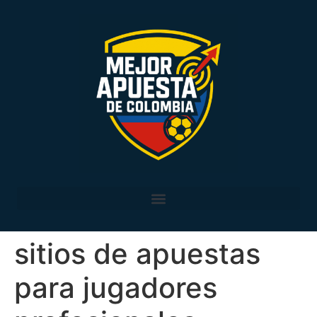
sitios de apuestas
para jugadores