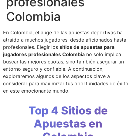
profesionales
Colombia
En Colombia, el auge de las apuestas deportivas ha
atraído a muchos jugadores, desde aficionados hasta
profesionales. Elegir los
sitios de apuestas para
jugadores profesionales Colombia
no solo implica
buscar las mejores cuotas, sino también asegurar un
entorno seguro y confiable. A continuación,
exploraremos algunos de los aspectos clave a
considerar para maximizar tus oportunidades de éxito
en este emocionante mundo.
Top 4 Sitios de
Apuestas en