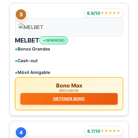
8.9/10
★★★★★
3
MELBET
GENEROSO
Bonos Grandes
Cash-out
Móvil Amigable
Bono Max
EXCLUSIVO
OBTENER BONO
8.7/10
★★★★★
4