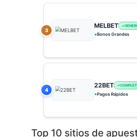
MELBET
GENER
3
Bonos Grandes
22BET
COMPLE
4
Pagos Rápidos
Top 10 sitios de apue