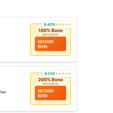
9.4/10
★★★★★
100% Bono
EXCLUSIVO
OBTENER
BONO
9.1/10
★★★★★
200% Bono
EXCLUSIVO
OBTENER
Vivo
BONO