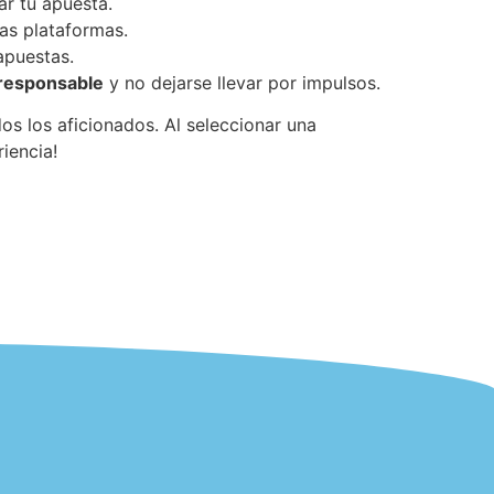
ar tu apuesta.
as plataformas.
apuestas.
responsable
y no dejarse llevar por impulsos.
s los aficionados. Al seleccionar una
riencia!