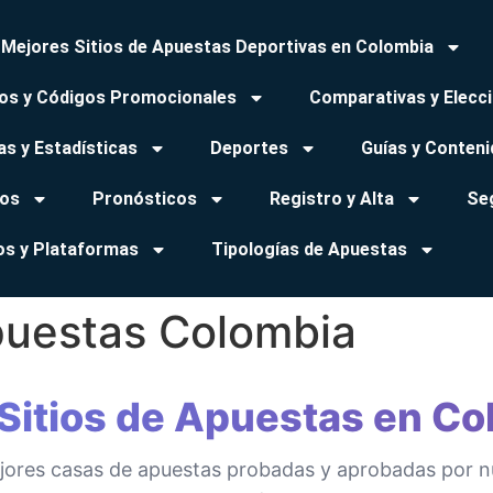
 Mejores Sitios de Apuestas Deportivas en Colombia
os y Códigos Promocionales
Comparativas y Elecc
as y Estadísticas
Deportes
Guías y Conteni
os
Pronósticos
Registro y Alta
Seg
ios y Plataformas
Tipologías de Apuestas
apuestas Colombia
 Sitios de Apuestas en Co
jores casas de apuestas probadas y aprobadas por n