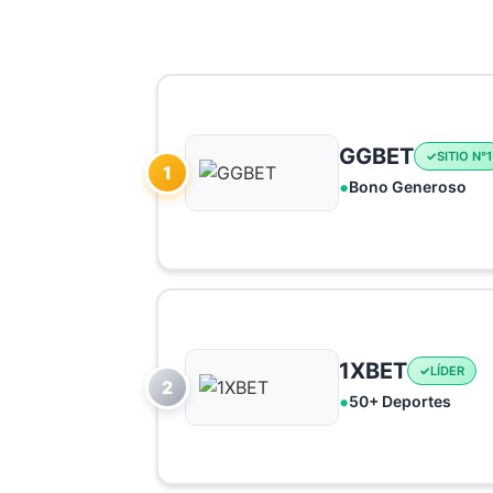
GGBET
SITIO N°1
1
Bono Generoso
1XBET
LÍDER
2
50+ Deportes