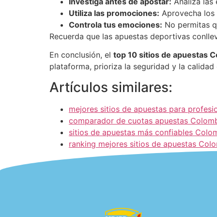
Investiga antes de apostar:
Analiza las 
Utiliza las promociones:
Aprovecha los b
Controla tus emociones:
No permitas qu
Recuerda que las apuestas deportivas conll
En conclusión, el
top 10 sitios de apuestas 
plataforma, prioriza la seguridad y la calidad 
Artículos similares:
mejores sitios de apuestas para profes
comparador de cuotas apuestas Colom
sitios de apuestas más confiables Colo
ranking mejores sitios de apuestas Col