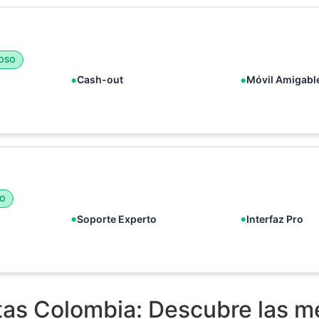
OSO
Cash-out
Móvil Amigabl
TO
Soporte Experto
Interfaz Pro
stas Colombia: Descubre las m