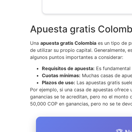
Apuesta gratis Colomb
Una
apuesta gratis Colombia
es un tipo de p
de utilizar su propio capital. Generalmente, 
algunos puntos importantes a considerar:
Requisitos de apuesta:
Es fundamental l
Cuotas mínimas:
Muchas casas de apues
Plazos de uso:
Las apuestas gratis suele
Por ejemplo, si una casa de apuestas ofrece
ganancias se te acreditan, pero no el monto d
50,000 COP en ganancias, pero no se te devo