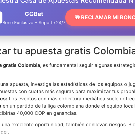
uestra Casa de Apuestas Recomendada N
GGBet
🎁 RECLAMAR MI BON
Bono Exclusivo + Soporte 24/7
ar tu apuesta gratis Colombi
a gratis Colombia
, es fundamental seguir algunas estrategi
una apuesta, investiga las estadísticas de los equipos o j
uestas con cuotas más seguras para maximizar tus probabi
res:
Los eventos con más cobertura mediática suelen ofrece
s
en un partido de la liga colombiana donde el equipo local
cibirías 40,000 COP en ganancias.
n una excelente oportunidad, también conllevan riesgos. S
der.