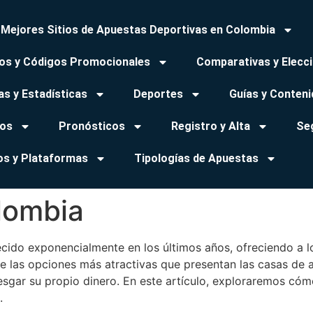
 Mejores Sitios de Apuestas Deportivas en Colombia
os y Códigos Promocionales
Comparativas y Elecc
as y Estadísticas
Deportes
Guías y Conteni
os
Pronósticos
Registro y Alta
Seg
ios y Plataformas
Tipologías de Apuestas
lombia
cido exponencialmente en los últimos años, ofreciendo a 
de las opciones más atractivas que presentan las casas de 
riesgar su propio dinero. En este artículo, exploraremos c
.