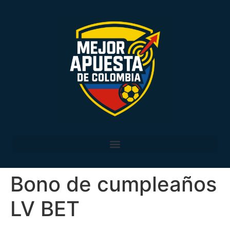
Bono de cumpleaños
LV BET