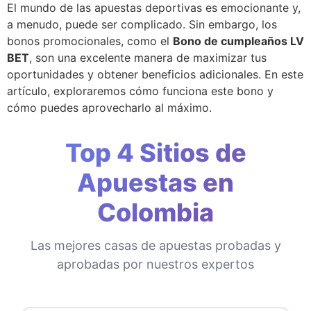
El mundo de las apuestas deportivas es emocionante y,
a menudo, puede ser complicado. Sin embargo, los
bonos promocionales, como el
Bono de cumpleaños LV
BET
, son una excelente manera de maximizar tus
oportunidades y obtener beneficios adicionales. En este
artículo, exploraremos cómo funciona este bono y
cómo puedes aprovecharlo al máximo.
Top 4 Sitios de
Apuestas en
Colombia
Las mejores casas de apuestas probadas y
aprobadas por nuestros expertos