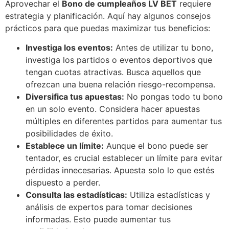
Aprovechar el
Bono de cumpleaños LV BET
requiere
estrategia y planificación. Aquí hay algunos consejos
prácticos para que puedas maximizar tus beneficios:
Investiga los eventos:
Antes de utilizar tu bono,
investiga los partidos o eventos deportivos que
tengan cuotas atractivas. Busca aquellos que
ofrezcan una buena relación riesgo-recompensa.
Diversifica tus apuestas:
No pongas todo tu bono
en un solo evento. Considera hacer apuestas
múltiples en diferentes partidos para aumentar tus
posibilidades de éxito.
Establece un límite:
Aunque el bono puede ser
tentador, es crucial establecer un límite para evitar
pérdidas innecesarias. Apuesta solo lo que estés
dispuesto a perder.
Consulta las estadísticas:
Utiliza estadísticas y
análisis de expertos para tomar decisiones
informadas. Esto puede aumentar tus