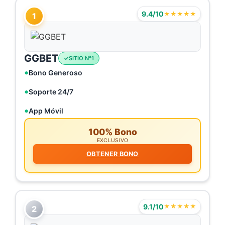
9.4/10
★★★★★
1
GGBET
SITIO N°1
Bono Generoso
Soporte 24/7
App Móvil
100% Bono
EXCLUSIVO
OBTENER BONO
9.1/10
★★★★★
2