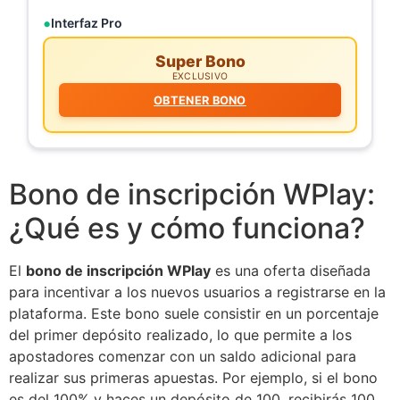
Interfaz Pro
Super Bono
EXCLUSIVO
OBTENER BONO
Bono de inscripción WPlay:
¿Qué es y cómo funciona?
El
bono de inscripción WPlay
es una oferta diseñada
para incentivar a los nuevos usuarios a registrarse en la
plataforma. Este bono suele consistir en un porcentaje
del primer depósito realizado, lo que permite a los
apostadores comenzar con un saldo adicional para
realizar sus primeras apuestas. Por ejemplo, si el bono
es del 100% y haces un depósito de 100, recibirás 100