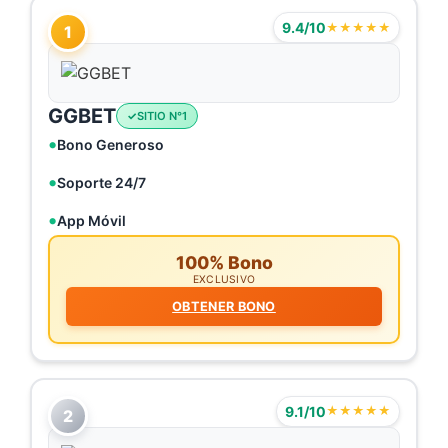
9.4/10
★★★★★
1
GGBET
SITIO N°1
Bono Generoso
Soporte 24/7
App Móvil
100% Bono
EXCLUSIVO
OBTENER BONO
9.1/10
★★★★★
2