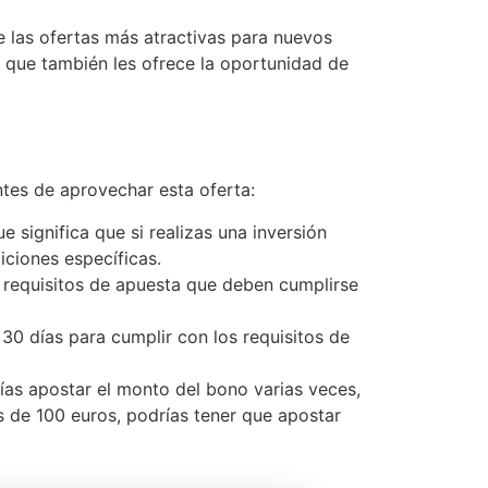
las ofertas más atractivas para nuevos
no que también les ofrece la oportunidad de
tes de aprovechar esta oferta:
 significa que si realizas una inversión
iciones específicas.
r requisitos de apuesta que deben cumplirse
 30 días para cumplir con los requisitos de
ías apostar el monto del bono varias veces,
es de 100 euros, podrías tener que apostar