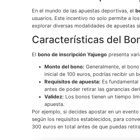
En el mundo de las apuestas deportivas, el
b
usuarios. Este incentivo no solo permite a lo
explorar diversas modalidades de apuestas sin
Características del Bo
El
bono de inscripción Yajuego
presenta vari
Monto del bono:
Generalmente, el bono p
inicial de 100 euros, podrías recibir un
Requisitos de apuesta:
Es fundamental l
antes de poder retirar las ganancias der
Validez:
Los bonos tienen un tiempo limit
apuesta.
Por ejemplo, si decides apostar en un evento
según los requisitos establecidos, para conve
300 euros en total antes de que puedas retira