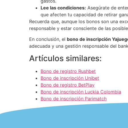
gastos.
Lee las condiciones:
Asegúrate de enten
que afecten tu capacidad de retirar gan
Recuerda que, aunque los bonos son una exce
responsable y estar consciente de las posible
En conclusión, el
bono de inscripción Yajueg
adecuada y una gestión responsable del bankr
Artículos similares:
Bono de registro Rushbet
Bono de inscripción Unibet
Bono de registro BetPlay
Bono de inscripción Luckia Colombia
Bono de inscripción Parimatch