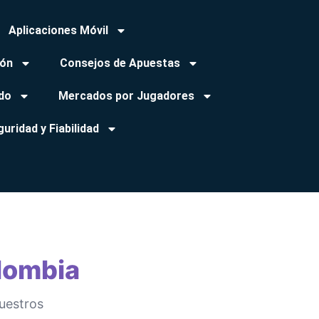
Aplicaciones Móvil
ión
Consejos de Apuestas
do
Mercados por Jugadores
uridad y Fiabilidad
lombia
uestros