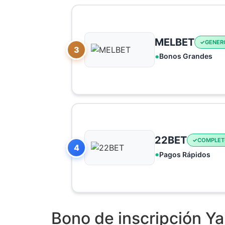
MELBET
GENER
3
Bonos Grandes
22BET
COMPLE
4
Pagos Rápidos
Bono de inscripción Ya