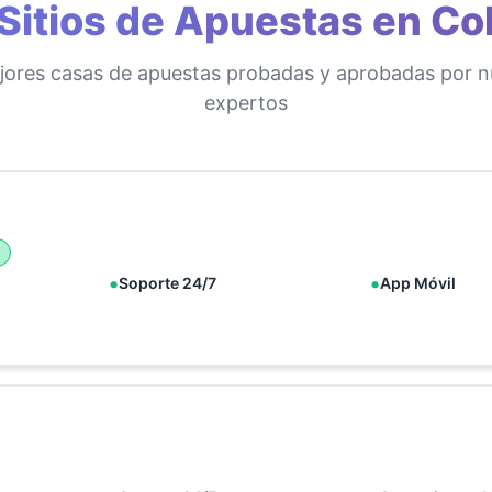
 Sitios de Apuestas en Co
jores casas de apuestas probadas y aprobadas por n
expertos
Soporte 24/7
App Móvil