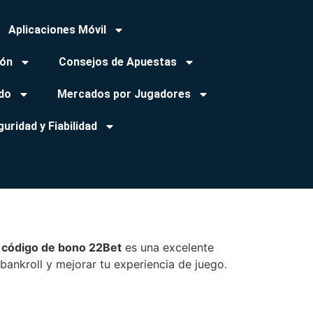
Aplicaciones Móvil
ión
Consejos de Apuestas
do
Mercados por Jugadores
uridad y Fiabilidad
l
código de bono 22Bet
es una excelente
nkroll y mejorar tu experiencia de juego.