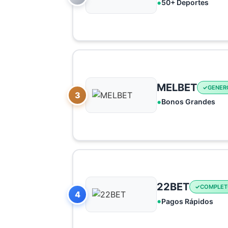
50+ Deportes
MELBET
GENER
3
Bonos Grandes
22BET
COMPLE
4
Pagos Rápidos