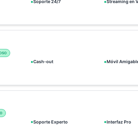
Soporte 24/7
Streaming en 
OSO
Cash-out
Móvil Amigabl
TO
Soporte Experto
Interfaz Pro