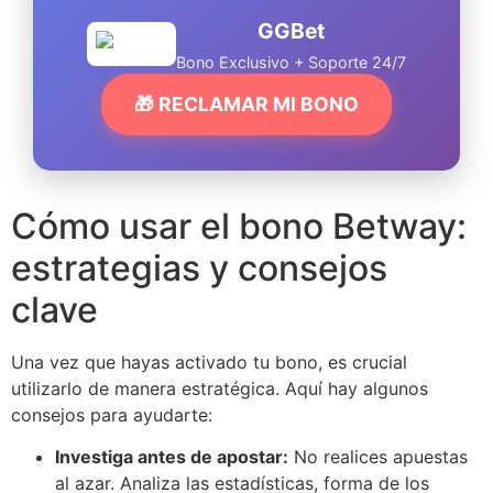
GGBet
Bono Exclusivo + Soporte 24/7
🎁 RECLAMAR MI BONO
Cómo usar el bono Betway:
estrategias y consejos
clave
Una vez que hayas activado tu bono, es crucial
utilizarlo de manera estratégica. Aquí hay algunos
consejos para ayudarte:
Investiga antes de apostar:
No realices apuestas
al azar. Analiza las estadísticas, forma de los