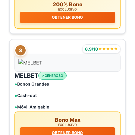
200% Bono
EXCLUSIVO
OBTENER BONO
8.9/10
★★★★★
3
MELBET
GENEROSO
Bonos Grandes
Cash-out
Móvil Amigable
Bono Max
EXCLUSIVO
OBTENER BONO