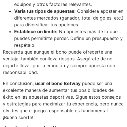
equipos y otros factores relevantes.
Varía tus tipos de apuestas:
Considera apostar en
diferentes mercados (ganador, total de goles, etc.)
para diversificar tus opciones.
Establece un límite:
No apuestes más de lo que
puedes permitirte perder. Define un presupuesto y
respétalo.
Recuerda que aunque el bono puede ofrecerte una
ventaja, también conlleva riesgos. Asegúrate de no
dejarte llevar por la emoción y siempre apuesta con
responsabilidad.
En conclusión,
usar el bono Betway
puede ser una
excelente manera de aumentar tus posibilidades de
éxito en las apuestas deportivas. Sigue estos consejos
y estrategias para maximizar tu experiencia, pero nunca
olvides que el juego responsable es fundamental.
¡Buena suerte!