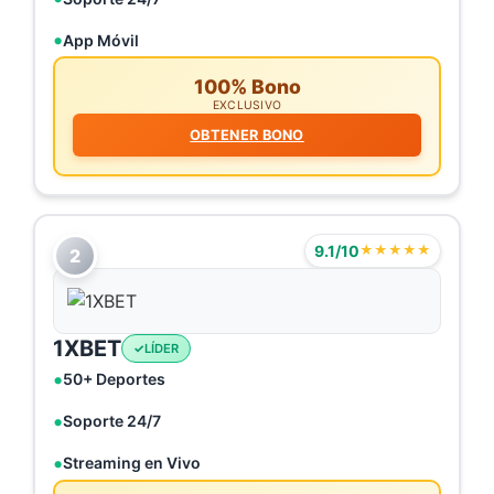
App Móvil
100% Bono
EXCLUSIVO
OBTENER BONO
9.1/10
★★★★★
2
1XBET
LÍDER
50+ Deportes
Soporte 24/7
Streaming en Vivo