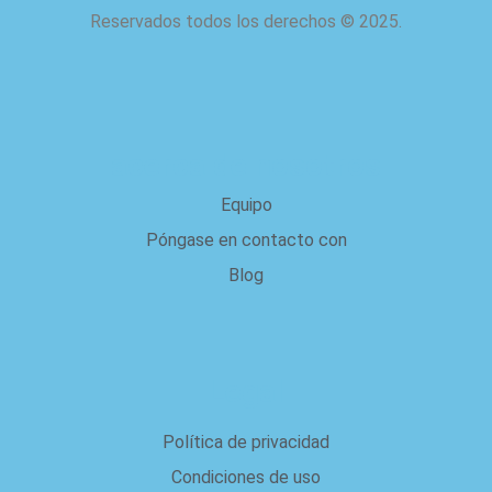
Reservados todos los derechos
©
2025.
acerca de nosotros
Equipo
Póngase en contacto con
Blog
Legal
Política de privacidad
Condiciones de uso