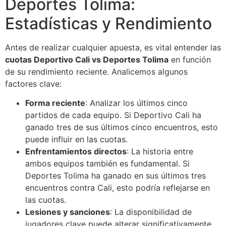
Deportes Tolima:
Estadísticas y Rendimiento
Antes de realizar cualquier apuesta, es vital entender las
cuotas Deportivo Cali vs Deportes Tolima
en función
de su rendimiento reciente. Analicemos algunos
factores clave:
Forma reciente
: Analizar los últimos cinco
partidos de cada equipo. Si Deportivo Cali ha
ganado tres de sus últimos cinco encuentros, esto
puede influir en las cuotas.
Enfrentamientos directos
: La historia entre
ambos equipos también es fundamental. Si
Deportes Tolima ha ganado en sus últimos tres
encuentros contra Cali, esto podría reflejarse en
las cuotas.
Lesiones y sanciones
: La disponibilidad de
jugadores clave puede alterar significativamente