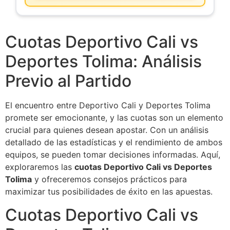
Cuotas Deportivo Cali vs
Deportes Tolima: Análisis
Previo al Partido
El encuentro entre Deportivo Cali y Deportes Tolima
promete ser emocionante, y las cuotas son un elemento
crucial para quienes desean apostar. Con un análisis
detallado de las estadísticas y el rendimiento de ambos
equipos, se pueden tomar decisiones informadas. Aquí,
exploraremos las
cuotas Deportivo Cali vs Deportes
Tolima
y ofreceremos consejos prácticos para
maximizar tus posibilidades de éxito en las apuestas.
Cuotas Deportivo Cali vs