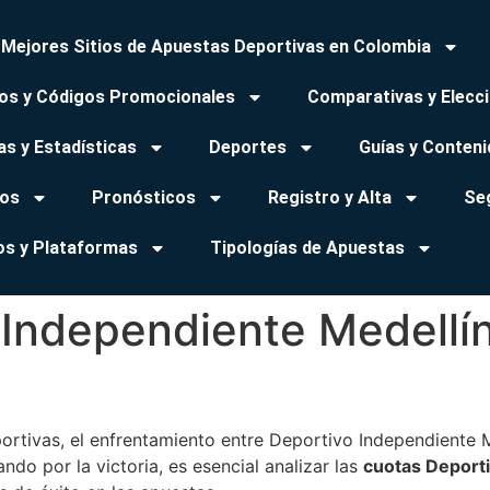
 Mejores Sitios de Apuestas Deportivas en Colombia
os y Códigos Promocionales
Comparativas y Elecc
as y Estadísticas
Deportes
Guías y Conteni
os
Pronósticos
Registro y Alta
Seg
ios y Plataformas
Tipologías de Apuestas
Independiente Medellín
ortivas, el enfrentamiento entre Deportivo Independiente 
o por la victoria, es esencial analizar las
cuotas Deporti