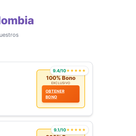
lombia
uestros
9.4/10
★★★★★
100% Bono
EXCLUSIVO
OBTENER
BONO
9.1/10
★★★★★