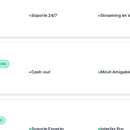
Soporte 24/7
Streaming en 
OSO
Cash-out
Móvil Amigabl
TO
Soporte Experto
Interfaz Pro