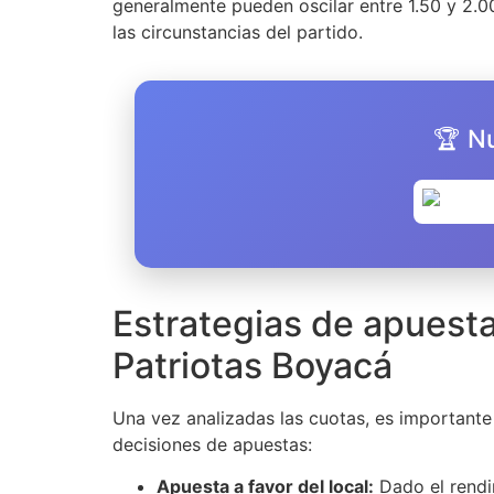
generalmente pueden oscilar entre 1.50 y 2.0
las circunstancias del partido.
🏆 N
Estrategias de apuest
Patriotas Boyacá
Una vez analizadas las cuotas, es importante
decisiones de apuestas:
Apuesta a favor del local:
Dado el rendim