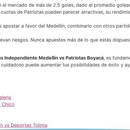
 el mercado de más de 2.5 goles, dado el promedio golead
cuotas de Patriotas pueden parecer atractivas, su rendimi
s apostar a favor del Medellín, combinarlo con otros part
llevan riesgos. Nunca apuestes más de lo que estás dispue
o Independiente Medellín vs Patriotas Boyacá
, es fundame
is cuidadoso puede aumentar tus posibilidades de éxito y a
alena
 Chicó
ín vs Deportes Tolima