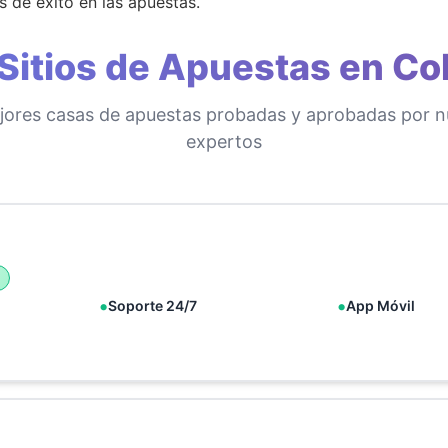
 de éxito en las apuestas.
 Sitios de Apuestas en Co
jores casas de apuestas probadas y aprobadas por n
expertos
Soporte 24/7
App Móvil