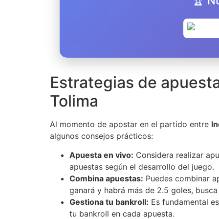
🏆 N
Estrategias de apuest
Tolima
Al momento de apostar en el partido entre
I
algunos consejos prácticos:
Apuesta en vivo:
Considera realizar apu
apuestas según el desarrollo del juego.
Combina apuestas:
Puedes combinar apue
ganará y habrá más de 2.5 goles, busca
Gestiona tu bankroll:
Es fundamental es
tu bankroll en cada apuesta.