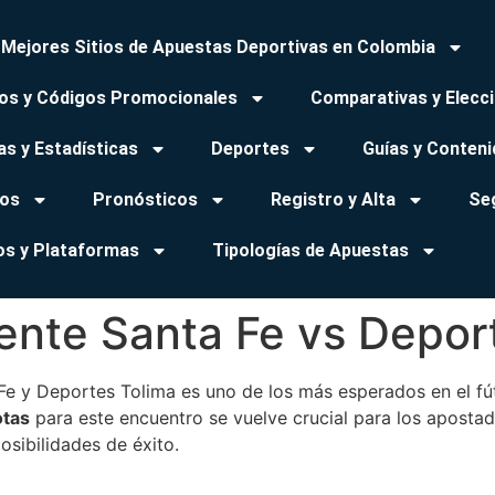
 Mejores Sitios de Apuestas Deportivas en Colombia
os y Códigos Promocionales
Comparativas y Elecc
as y Estadísticas
Deportes
Guías y Conteni
os
Pronósticos
Registro y Alta
Seg
ios y Plataformas
Tipologías de Apuestas
ente Santa Fe vs Depor
Fe y Deportes Tolima es uno de los más esperados en el fút
otas
para este encuentro se vuelve crucial para los apostad
osibilidades de éxito.