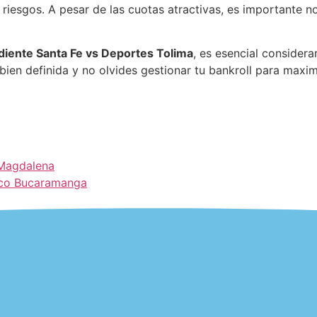
riesgos. A pesar de las cuotas atractivas, es importante n
diente Santa Fe vs Deportes Tolima
, es esencial considerar
bien definida y no olvides gestionar tu bankroll para maximi
 Magdalena
tico Bucaramanga