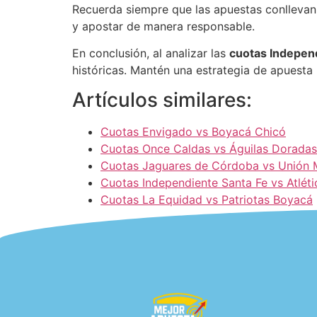
Recuerda siempre que las apuestas conllevan 
y apostar de manera responsable.
En conclusión, al analizar las
cuotas Indepen
históricas. Mantén una estrategia de apuesta 
Artículos similares:
Cuotas Envigado vs Boyacá Chicó
Cuotas Once Caldas vs Águilas Doradas
Cuotas Jaguares de Córdoba vs Unión
Cuotas Independiente Santa Fe vs Atlé
Cuotas La Equidad vs Patriotas Boyacá