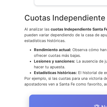
Cuotas Independiente S
Al analizar las
cuotas Independiente Santa F
pueden variar dependiendo de la casa de apue
estadísticas históricas.
Rendimiento actual:
Observa cómo han j
ofrecer cuotas más bajas.
Lesiones y sanciones:
La ausencia de ju
hacer tu apuesta.
Estadísticas históricas:
El historial de 
Por ejemplo, si las cuotas para una victoria 
apostadores ven a Santa Fe como favorito, a