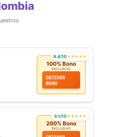
lombia
uestros
9.4/10
★★★★★
100% Bono
EXCLUSIVO
OBTENER
BONO
9.1/10
★★★★★
200% Bono
EXCLUSIVO
OBTENER