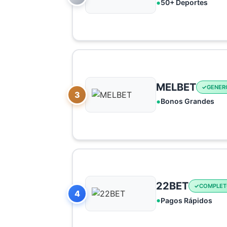
50+ Deportes
MELBET
GENER
3
Bonos Grandes
22BET
COMPLE
4
Pagos Rápidos