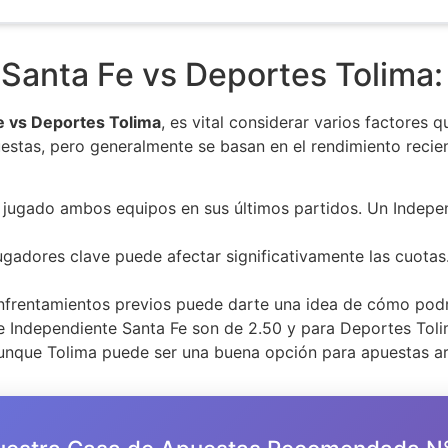
anta Fe vs Deportes Tolima: 
e vs Deportes Tolima
, es vital considerar varios factores q
stas, pero generalmente se basan en el rendimiento recient
ugado ambos equipos en sus últimos partidos. Un Indepen
gadores clave puede afectar significativamente las cuotas.
enfrentamientos previos puede darte una idea de cómo podrí
de Independiente Santa Fe son de 2.50 y para Deportes Toli
unque Tolima puede ser una buena opción para apuestas ar