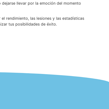
o dejarse llevar por la emoción del momento
 el rendimiento, las lesiones y las estadísticas
zar tus posibilidades de éxito.