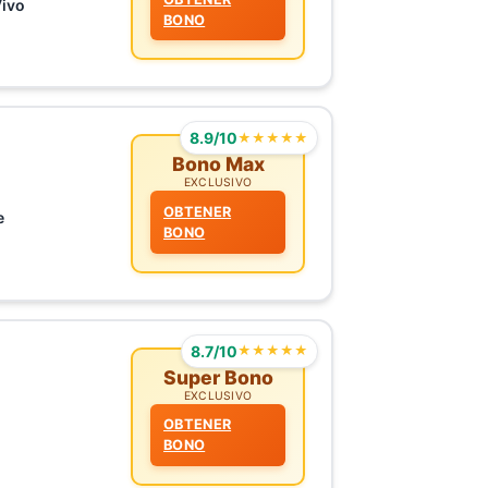
Vivo
BONO
8.9/10
★★★★★
Bono Max
EXCLUSIVO
OBTENER
e
BONO
8.7/10
★★★★★
Super Bono
EXCLUSIVO
OBTENER
BONO