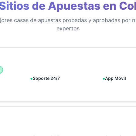
 Sitios de Apuestas en Co
jores casas de apuestas probadas y aprobadas por n
expertos
Soporte 24/7
App Móvil