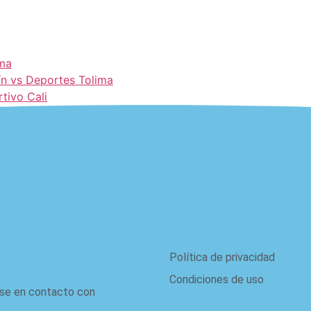
ima
ín vs Deportes Tolima
tivo Cali
erca de
Legal
sotros
Política de privacidad
o
Condiciones de uso
se en contacto con