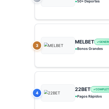
50+ Deportes
MELBET
GENER
3
Bonos Grandes
22BET
COMPLE
4
Pagos Rápidos