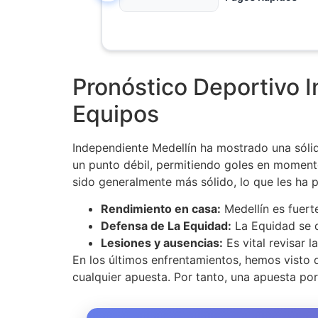
Pronóstico Deportivo I
Equipos
Independiente Medellín ha mostrado una sóli
un punto débil, permitiendo goles en momentos
sido generalmente más sólido, lo que les ha p
Rendimiento en casa:
Medellín es fuerte
Defensa de La Equidad:
La Equidad se d
Lesiones y ausencias:
Es vital revisar l
En los últimos enfrentamientos, hemos visto 
cualquier apuesta. Por tanto, una apuesta po