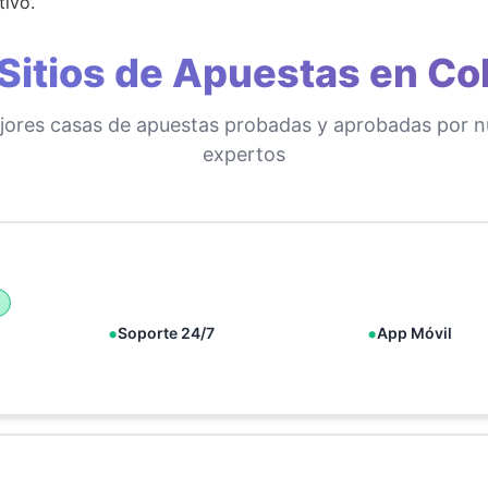
tivo.
 Sitios de Apuestas en Co
jores casas de apuestas probadas y aprobadas por n
expertos
Soporte 24/7
App Móvil