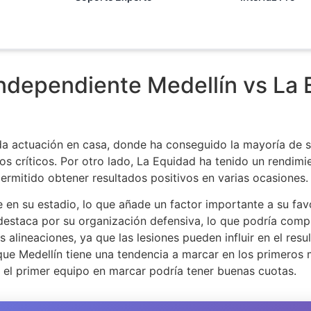
ndependiente Medellín vs La E
da actuación en casa, donde ha conseguido la mayoría de s
 críticos. Por otro lado, La Equidad ha tenido un rendimie
ermitido obtener resultados positivos en varias ocasiones.
 en su estadio, lo que añade un factor importante a su fav
estaca por su organización defensiva, lo que podría compli
as alineaciones, ya que las lesiones pueden influir en el resul
que Medellín tiene una tendencia a marcar en los primeros 
r el primer equipo en marcar podría tener buenas cuotas.