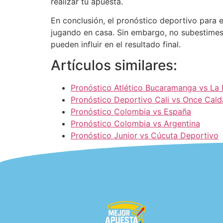
realizar tu apuesta.
En conclusión, el pronóstico deportivo para e
jugando en casa. Sin embargo, no subestimes
pueden influir en el resultado final.
Artículos similares:
Pronóstico Atlético Bucaramanga vs La
Pronóstico Deportivo Cali vs Once Cald
Pronóstico Colombia vs España
Pronóstico Colombia vs Argentina
Pronóstico Junior vs Cúcuta Deportivo