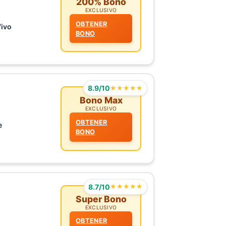
200% Bono
EXCLUSIVO
OBTENER
Vivo
BONO
8.9/10
★★★★★
Bono Max
EXCLUSIVO
OBTENER
e
BONO
8.7/10
★★★★★
Super Bono
EXCLUSIVO
OBTENER