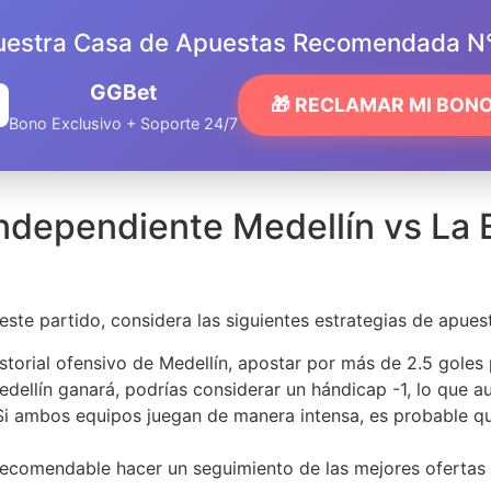
uestra Casa de Apuestas Recomendada N
GGBet
🎁 RECLAMAR MI BON
Bono Exclusivo + Soporte 24/7
ndependiente Medellín vs La 
este partido, considera las siguientes estrategias de apues
storial ofensivo de Medellín, apostar por más de 2.5 goles 
dellín ganará, podrías considerar un hándicap -1, lo que a
i ambos equipos juegan de manera intensa, es probable que
recomendable hacer un seguimiento de las mejores ofertas 