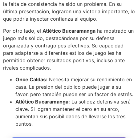
la falta de consistencia ha sido un problema. En su
última presentación, lograron una victoria importante, lo
que podría inyectar confianza al equipo.
Por otro lado, el
Atlético Bucaramanga
ha mostrado un
juego más sólido, destacándose por su defensa
organizada y contragolpes efectivos. Su capacidad
para adaptarse a diferentes estilos de juego les ha
permitido obtener resultados positivos, incluso ante
rivales complicados.
Once Caldas:
Necesita mejorar su rendimiento en
casa. La presión del público puede jugar a su
favor, pero también puede ser un factor de estrés.
Atlético Bucaramanga:
La solidez defensiva será
clave. Si logran mantener el cero en su arco,
aumentan sus posibilidades de llevarse los tres
puntos.