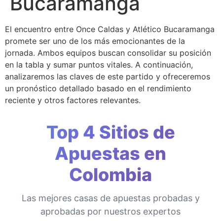
Bucaramanga
El encuentro entre Once Caldas y Atlético Bucaramanga
promete ser uno de los más emocionantes de la
jornada. Ambos equipos buscan consolidar su posición
en la tabla y sumar puntos vitales. A continuación,
analizaremos las claves de este partido y ofreceremos
un pronóstico detallado basado en el rendimiento
reciente y otros factores relevantes.
Top 4 Sitios de
Apuestas en
Colombia
Las mejores casas de apuestas probadas y
aprobadas por nuestros expertos