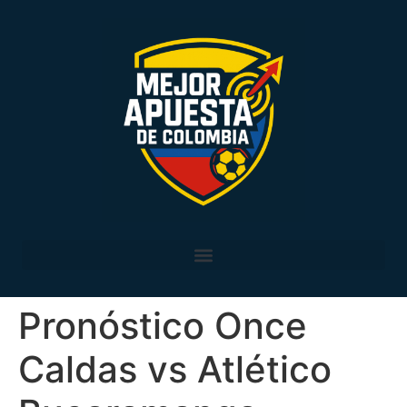
Pronóstico Once
Caldas vs Atlético