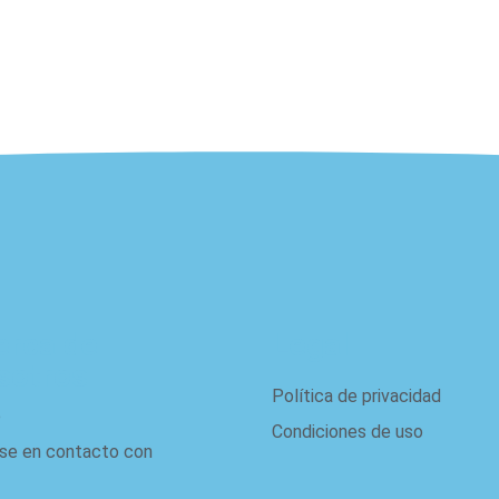
erca de
Legal
sotros
Política de privacidad
o
Condiciones de uso
se en contacto con