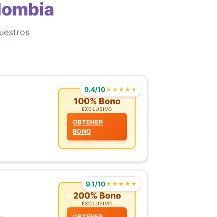
lombia
uestros
9.4/10
★★★★★
100% Bono
EXCLUSIVO
OBTENER
BONO
9.1/10
★★★★★
200% Bono
EXCLUSIVO
OBTENER