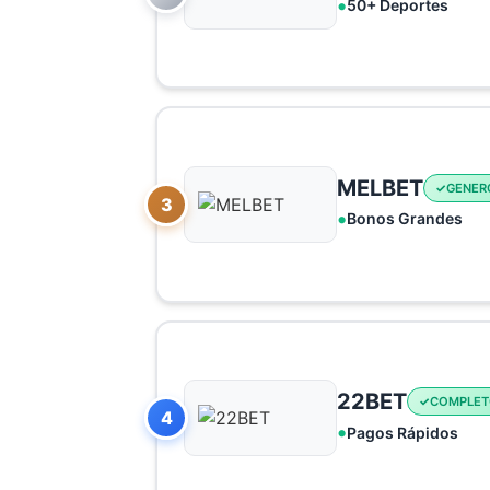
50+ Deportes
MELBET
GENER
3
Bonos Grandes
22BET
COMPLE
4
Pagos Rápidos