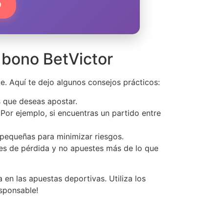
O
 bono BetVictor
te. Aquí te dejo algunos consejos prácticos:
s que deseas apostar.
or ejemplo, si encuentras un partido entre
 pequeñas para minimizar riesgos.
tes de pérdida y no apuestes más de lo que
en las apuestas deportivas. Utiliza los
sponsable!