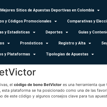
 Mejores Sitios de Apuestas Deportivas en Colombia
os y Códigos Promocionales
Comparativas y Elecc
as y Estadísticas
Deportes
Guías y Conteni
os
Pronósticos
Registro y Alta
Seg
ios y Plataformas
Tipologías de Apuestas
etVictor
ivas, el
código de bono BetVictor
es una herramienta que 
esta plataforma se ha posicionado como una de las favorit
 de este código y algunos consejos clave para tus apuest