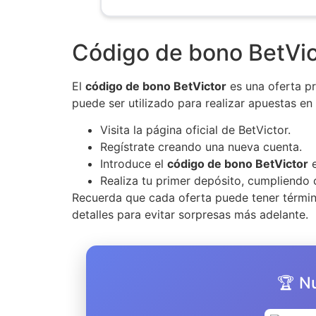
Código de bono BetVict
El
código de bono BetVictor
es una oferta pr
puede ser utilizado para realizar apuestas en
Visita la página oficial de BetVictor.
Regístrate creando una nueva cuenta.
Introduce el
código de bono BetVictor
e
Realiza tu primer depósito, cumpliendo 
Recuerda que cada oferta puede tener término
detalles para evitar sorpresas más adelante.
🏆 N