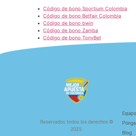
Código de bono Sportium Colombia
Código de bono Betfair Colombia
Código de bono bwin
Código de bono Zamba
Código de bono TonyBet
ac
no
Equip
Reservados todos los derechos
©
Pónga
2025.
Blog