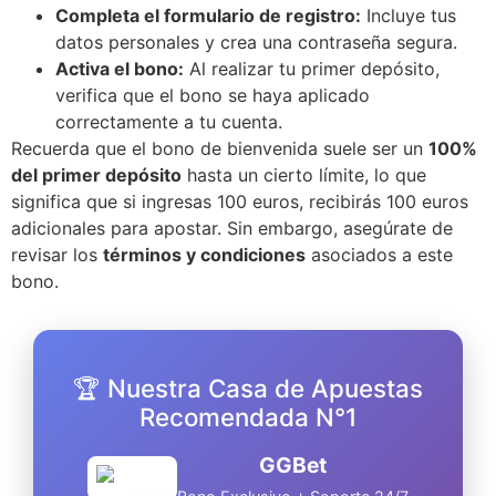
Completa el formulario de registro:
Incluye tus
datos personales y crea una contraseña segura.
Activa el bono:
Al realizar tu primer depósito,
verifica que el bono se haya aplicado
correctamente a tu cuenta.
Recuerda que el bono de bienvenida suele ser un
100%
del primer depósito
hasta un cierto límite, lo que
significa que si ingresas 100 euros, recibirás 100 euros
adicionales para apostar. Sin embargo, asegúrate de
revisar los
términos y condiciones
asociados a este
bono.
🏆 Nuestra Casa de Apuestas
Recomendada N°1
GGBet