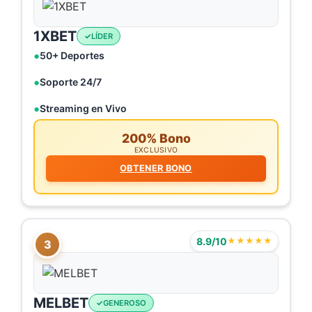
1XBET
LÍDER
50+ Deportes
Soporte 24/7
Streaming en Vivo
200% Bono
EXCLUSIVO
OBTENER BONO
8.9/10
★★★★★
3
MELBET
GENEROSO