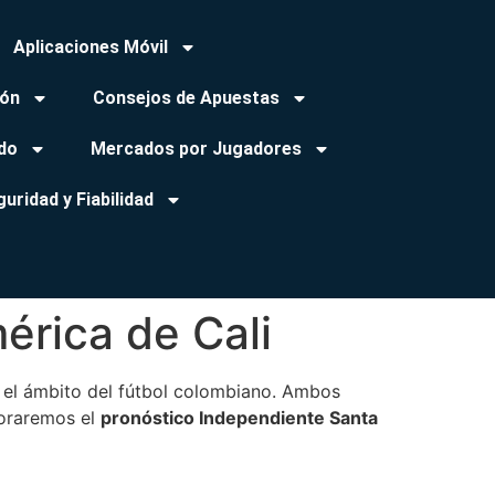
Aplicaciones Móvil
ión
Consejos de Apuestas
do
Mercados por Jugadores
uridad y Fiabilidad
érica de Cali
 el ámbito del fútbol colombiano. Ambos
ploraremos el
pronóstico Independiente Santa