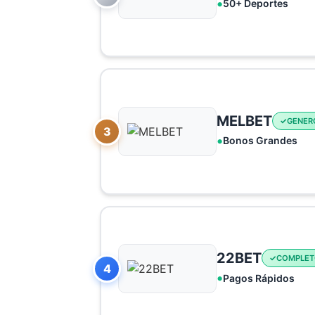
50+ Deportes
MELBET
GENER
3
Bonos Grandes
22BET
COMPLE
4
Pagos Rápidos