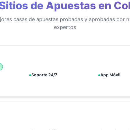
 Sitios de Apuestas en Co
jores casas de apuestas probadas y aprobadas por n
expertos
Soporte 24/7
App Móvil