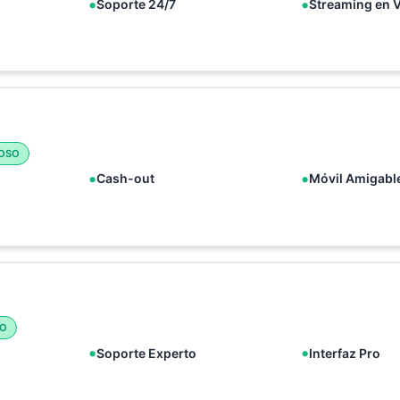
Soporte 24/7
Streaming en 
OSO
Cash-out
Móvil Amigabl
TO
Soporte Experto
Interfaz Pro